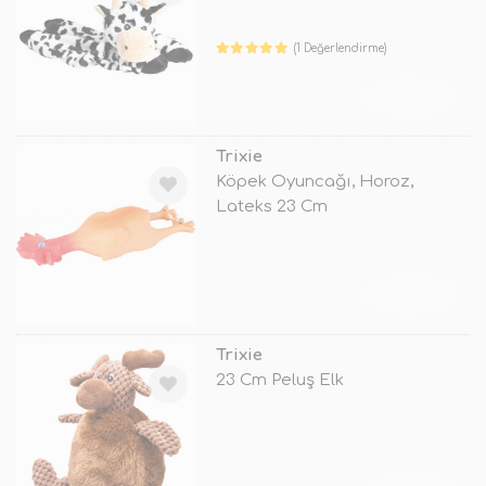
(1 Değerlendirme)
TÜKENDİ
Trixie
Köpek Oyuncağı, Horoz,
Lateks 23 Cm
TÜKENDİ
Trixie
23 Cm Peluş Elk