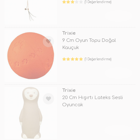
(1 Değerlendirme)
TÜKENDİ
Trixie
9 Cm Oyun Topu Doğal
Kauçuk
(1 Değerlendirme)
TÜKENDİ
Trixie
20 Cm Hışırtı Lateks Sesli
Oyuncak
TÜKENDİ