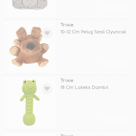
TÜKENDİ
Trixie
10-12 Cm Peluş Sesli Oyuncak
TÜKENDİ
Trixie
18 Cm Lateks Dambıl
TÜKENDİ