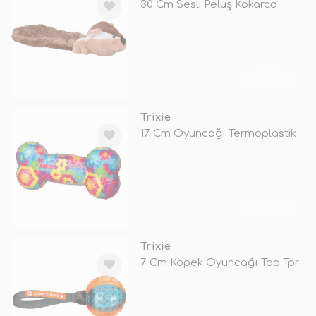
30 Cm Sesli Peluş Kokarca
TÜKENDİ
Trixie
17 Cm Oyuncağı Termoplastik
TÜKENDİ
Trixie
7 Cm Köpek Oyuncağı Top Tpr