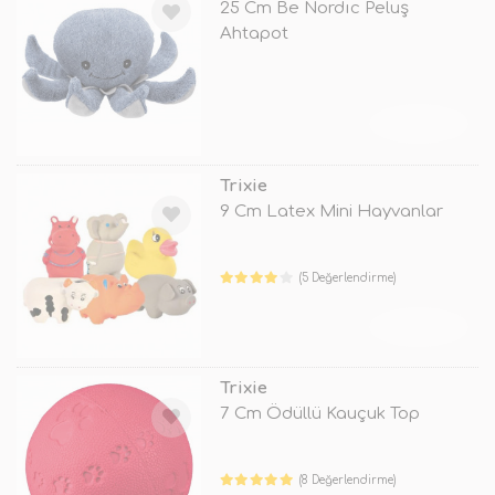
25 Cm Be Nordıc Peluş
Ahtapot
TÜKENDİ
Trixie
9 Cm Latex Mini Hayvanlar
(5 Değerlendirme)
TÜKENDİ
Trixie
7 Cm Ödüllü Kauçuk Top
(8 Değerlendirme)