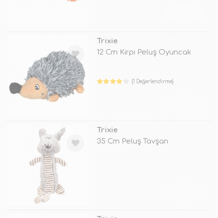
TÜKENDİ
Trixie
12 Cm Kirpi Peluş Oyuncak
(1 Değerlendirme)
TÜKENDİ
Trixie
35 Cm Peluş Tavşan
TÜKENDİ