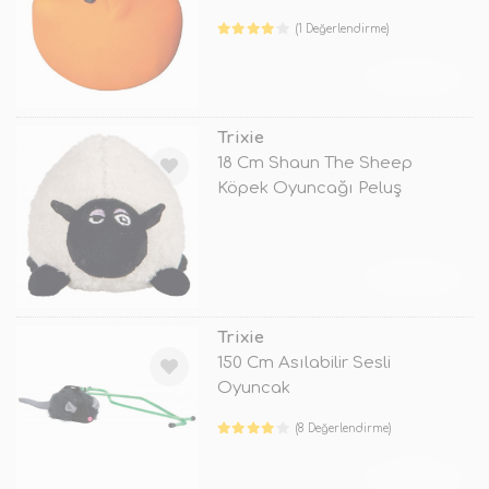
(1 Değerlendirme)
TÜKENDİ
Trixie
18 Cm Shaun The Sheep
Köpek Oyuncağı Peluş
TÜKENDİ
Trixie
150 Cm Asılabilir Sesli
Oyuncak
(8 Değerlendirme)
TÜKENDİ