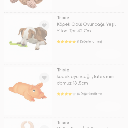
TÜKENDİ
Trixie
Köpek Ödül Oyuncağı, Yeşil
Yılan, Tpr, 42 Cm
(1 Değerlendirme)
TÜKENDİ
Trixie
köpek oyuncağı , latex mini
domuz 13 ,5cm
(6 Değerlendirme)
TÜKENDİ
Trixie