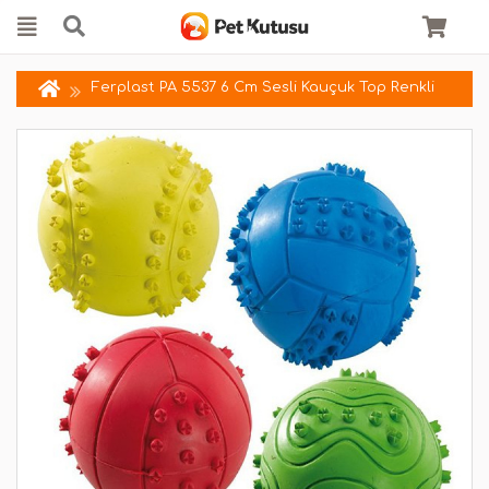
Ferplast PA 5537 6 Cm Sesli Kauçuk Top Renkli