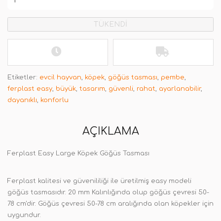
TÜKENDİ
Etiketler:
evcil hayvan
,
köpek
,
göğüs tasması
,
pembe
,
ferplast easy
,
büyük
,
tasarım
,
güvenli
,
rahat
,
ayarlanabilir
,
dayanıklı
,
konforlu
AÇIKLAMA
Ferplast Easy Large Köpek Göğüs Tasması
Ferplast kalitesi ve güvenililiği ile üretilmiş easy modeli
göğüs tasmasıdır. 20 mm Kalınlığında olup göğüs çevresi 50-
78 cm'dir. Göğüs çevresi 50-78 cm aralığında olan köpekler için
uygundur.