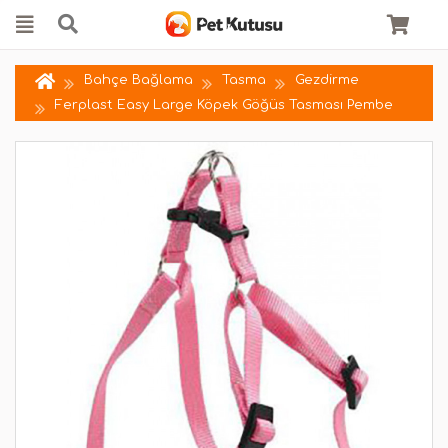
Bahçe Bağlama
Tasma
Gezdirme
Ferplast Easy Large Köpek Göğüs Tasması Pembe