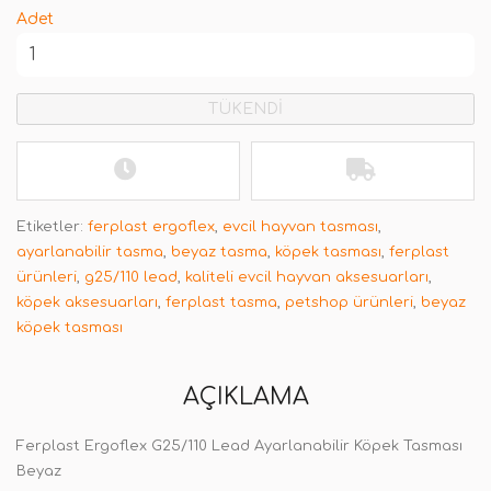
Adet
TÜKENDİ
Etiketler:
ferplast ergoflex
,
evcil hayvan tasması
,
ayarlanabilir tasma
,
beyaz tasma
,
köpek tasması
,
ferplast
ürünleri
,
g25/110 lead
,
kaliteli evcil hayvan aksesuarları
,
köpek aksesuarları
,
ferplast tasma
,
petshop ürünleri
,
beyaz
köpek tasması
AÇIKLAMA
Ferplast Ergoflex G25/110 Lead Ayarlanabilir Köpek Tasması
Beyaz