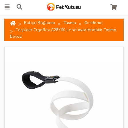
Bahçe Bağlama
Tasma
Gezdirme
Ferplast Ergoflex G25/110 Lead Ayarlanabilir Tasma
Beyaz