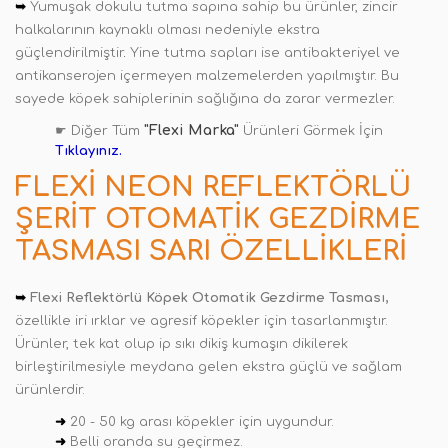
➥
Yumuşak dokulu tutma sapına sahip bu ürünler, zincir
halkalarının kaynaklı olması nedeniyle ekstra
güçlendirilmiştir
.
Yine tutma sapları ise antibakteriyel ve
antikanserojen içermeyen malzemelerden yapılmıştır. Bu
sayede köpek sahiplerinin sağlığına da zarar vermezler.
"Flexi Marka"
☛ Diğer Tüm
Ürünleri Görmek İçin
Tıklayınız.
FLEXI NEON REFLEKTÖRLÜ
ŞERIT OTOMATIK GEZDIRME
TASMASI SARI ÖZELLIKLERI
➥
Flexi Reflektörlü Köpek Otomatik Gezdirme Tasması,
özellikle iri ırklar ve agresif köpekler için tasarlanmıştır.
Ürünler, tek kat olup ip sıkı dikiş kumaşın dikilerek
birleştirilmesiyle meydana gelen ekstra güçlü ve sağlam
ürünlerdir.
➜
20 - 50 kg arası köpekler için uygundur.
➜
Belli oranda su geçirmez.