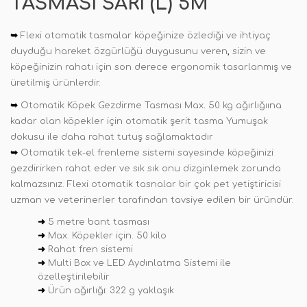
TASMASI SARI (L) 5M
➥
Flexi otomatik tasmalar köpeğinize özlediği ve ihtiyaç
duyduğu hareket özgürlüğü duygusunu veren
,
sizin ve
köpeğinizin rahatı için son derece ergonomik tasarlanmış ve
üretilmiş ürünlerdir.
➥
Otomatik Köpek Gezdirme Tasması Max
.
50 kg ağırlığıına
kadar olan köpekler için otomatik şerit tasma Yumuşak
dokusu ile daha rahat tutuş sağlamaktadır
➥
Otomatik tek-el frenleme sistemi sayesinde köpeğinizi
gezdirirken rahat eder ve sık sık onu dizginlemek zorunda
kalmazsınız. Flexi otomatik tasnalar bir çok pet yetiştiricisi
uzman ve veterinerler tarafından tavsiye edilen bir üründür.
➜
5 metre bant tasması
➜
Max. Köpekler için. 50 kilo
➜
Rahat fren sistemi
➜
Multi Box ve LED Aydınlatma Sistemi ile
özelleştirilebilir
➜
Ürün ağırlığı: 322 g yaklaşık