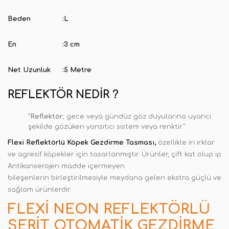
Beden
:
L
En
:
3 cm
Net Uzunluk
:
5 Metre
REFLEKTÖR NEDIR ?
"Reflektör
, gece veya gündüz göz duyularına uyarıcı
şekilde gözüken yansıtıcı sistem veya renktir."
Flexi Reflektörlü Köpek Gezdirme Tasması,
özellikle iri ırklar
ve agresif köpekler için tasarlanmıştır. Ürünler, çift kat olup ip
Antikanserojen madde içermeyen
bileşenlerin birleştirilmesiyle meydana gelen ekstra güçlü ve
sağlam ürünlerdir.
FLEXI NEON REFLEKTÖRLÜ
ŞERIT OTOMATIK GEZDIRME