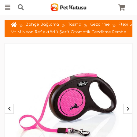
Bahçe Bağlama
Tasma
Gezdirme
Flexi 5
Mt M Neon Reflektörlü Şerit Otomatik Gezdirme Pembe