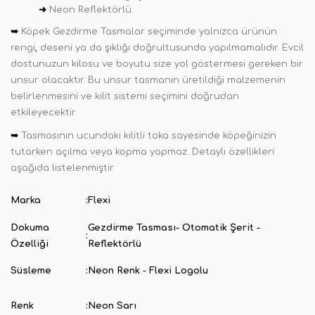
➜
Neon Reflektörlü
➥
Köpek Gezdirme Tasmalar seçiminde yalnızca ürünün
rengi
,
deseni ya da şıklığı doğrultusunda yapılmamalıdır. Evcil
dostunuzun kilosu ve boyutu size yol göstermesi gereken bir
unsur olacaktır. Bu unsur tasmanın üretildiği malzemenin
belirlenmesini ve kilit sistemi seçimini doğrudan
etkileyecektir.
➥
Tasmasının ucundaki kilitli toka sayesinde köpeğinizin
tutarken açılma veya kopma yapmaz. Detaylı özellikleri
aşağıda listelenmiştir.
Marka
:
Flexi
Dokuma
Gezdirme Tasması- Otomatik Şerit -
:
Özelliği
Reflektörlü
Süsleme
:
Neon Renk - Flexi Logolu
Renk
:
Neon Sarı