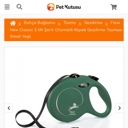
Bahçe Bağlama
Tasma
Gezdirme
Flexi
New Classic 5 Mt Şerit Otomatik Köpek Gezdirme Tasması
Small Yeşil