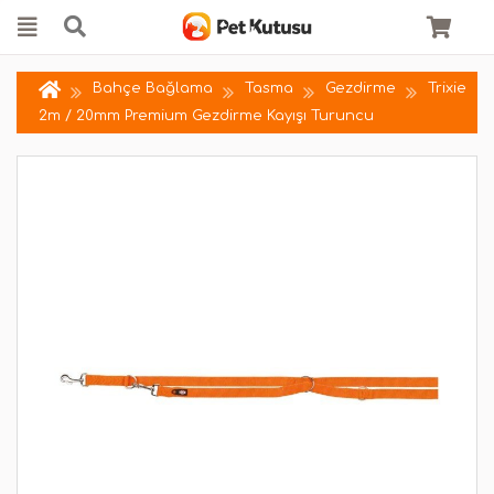
Bahçe Bağlama
Tasma
Gezdirme
Trixie
2m / 20mm Premium Gezdirme Kayışı Turuncu