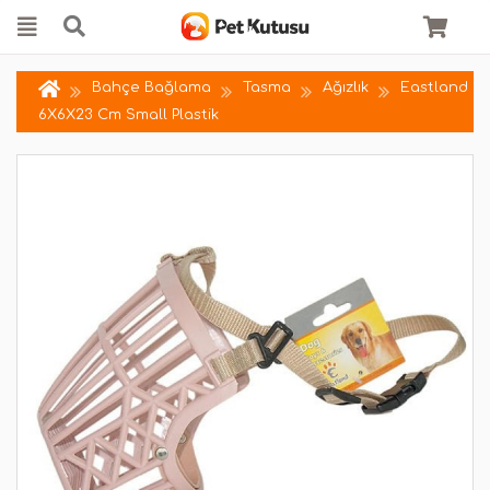
Bahçe Bağlama
Tasma
Ağızlık
Eastland
6X6X23 Cm Small Plastik