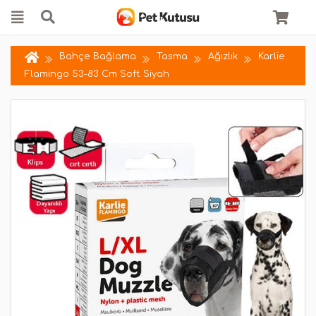
Bahçe Bağlama
Tasma
Ağızlık
Karlie
Flamingo 53-83 Cm Soft Siyah