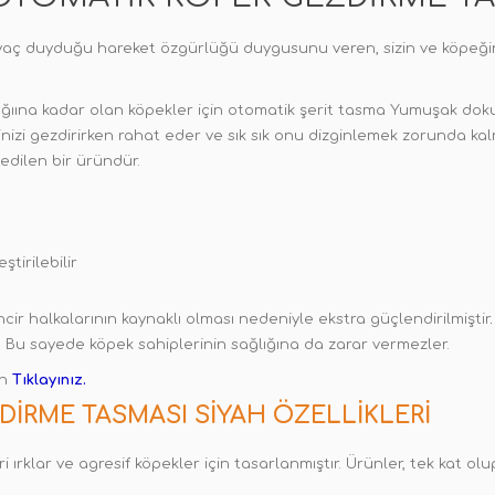
tiyaç duyduğu hareket özgürlüğü duygusunu veren, sizin ve köpeği
lığıına kadar olan köpekler için otomatik şerit tasma Yumuşak do
izi gezdirirken rahat eder ve sık sık onu dizginlemek zorunda kalm
 edilen bir üründür.
tirilebilir
ir halkalarının kaynaklı olması nedeniyle ekstra güçlendirilmiştir
.
 Bu sayede köpek sahiplerinin sağlığına da zarar vermezler.
in
Tıklayınız.
DIRME TASMASI SIYAH ÖZELLIKLERI
iri ırklar ve agresif köpekler için tasarlanmıştır. Ürünler, tek kat olup