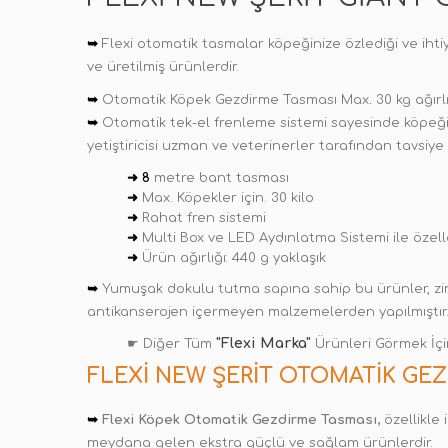
➥
Flexi otomatik tasmalar köpeğinize özlediği ve ih
ve üretilmiş ürünlerdir.
➥
Otomatik Köpek Gezdirme Tasması Max
.
30 kg ağır
➥
Otomatik tek-el frenleme sistemi sayesinde köpeğin
yetiştiricisi uzman ve veterinerler tarafından tavsiye
➜ 8
metre bant tasması
➜
Max. Köpekler için. 30 kilo
➜
Rahat fren sistemi
➜
Multi Box ve LED Aydınlatma Sistemi ile özelleş
➜
Ürün ağırlığı: 440 g yaklaşık
➥
Yumuşak dokulu tutma sapına sahip bu ürünler, zinc
antikanserojen içermeyen malzemelerden yapılmıştır.
"Flexi Marka"
☛ Diğer Tüm
Ürünleri Görmek İç
FLEXI NEW ŞERIT OTOMATIK GEZ
➥
Flexi Köpek Otomatik Gezdirme Tasması,
özellikle 
meydana gelen ekstra güçlü ve sağlam ürünlerdir.