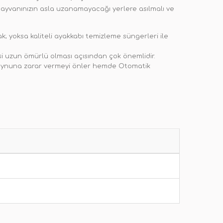
l hayvanınızın asla uzanamayacağı yerlere asılmalı ve
k; yoksa kaliteli ayakkabı temizleme süngerleri ile
si uzun ömürlü olması açısından çok önemlidir.
nuna zarar vermeyi önler hemde Otomatik