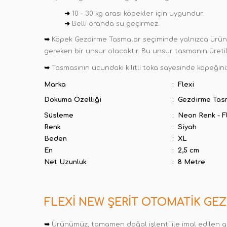
➜
10 - 30 kg arası köpekler için uygundur.
➜
Belli oranda su geçirmez.
➥
Köpek Gezdirme Tasmalar seçiminde yalnızca ürünün
gereken bir unsur olacaktır. Bu unsur tasmanın üretil
➥
Tasmasının ucundaki kilitli toka sayesinde köpeğini
Marka
:
Flexi
Dokuma Özelliği
:
Gezdirme Tas
Süsleme
:
Neon Renk - F
Renk
:
Siyah
Beden
:
XL
En
:
2,5 cm
Net Uzunluk
:
8 Metre
FLEXI NEW ŞERIT OTOMATIK GE
➥
Ürünümüz, tamamen doğal işlenti ile imal edilen ge