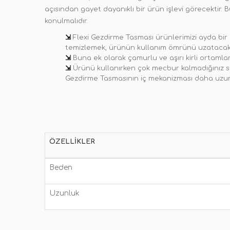
açısından gayet dayanıklı bir ürün işlevi görecektir. 
konulmalıdır.
⇲
Flexi Gezdirme Tasması ürünlerimizi ayda bir 
temizlemek, ürünün kullanım ömrünü uzatacakt
⇲
Buna ek olarak çamurlu ve aşırı kirli ortamla
⇲
Ürünü kullanırken çok mecbur kalmadığınız 
Gezdirme Tasmasının iç mekanizması daha uzun 
ÖZELLIKLER
Beden
Uzunluk