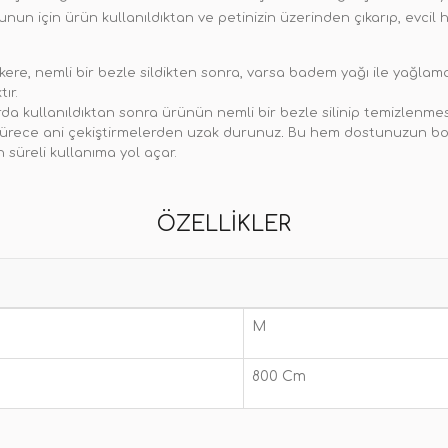
Bunun için ürün kullanıldıktan ve petinizin üzerinden çıkarıp, evci
kere, nemli bir bezle sildikten sonra, varsa badem yağı ile yağlama
ır.
rda kullanıldıktan sonra ürünün nemli bir bezle silinip temizlenme
sürece ani çekiştirmelerden uzak durunuz
.
Bu hem dostunuzun boy
süreli kullanıma yol açar.
ÖZELLIKLER
M
800 Cm