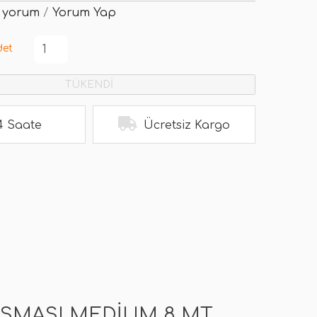
 yorum
/
Yorum Yap
det
TÜKENDİ
4 Saate
Ücretsiz Kargo
ASMASI MEDIUM 8 MT