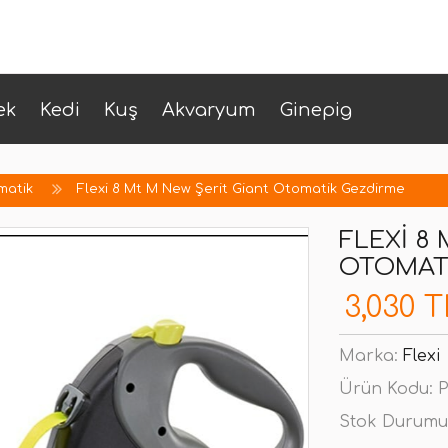
ek
Kedi
Kuş
Akvaryum
Ginepig
matik
Flexi 8 Mt M New Şerit Giant Otomatik Gezdirme
FLEXI 8
OTOMAT
3,030 T
Marka:
Flexi
Ürün Kodu:
P
Stok Durumu