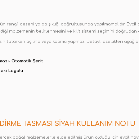
 rengi, deseni ya da şıklığı doğrultusunda yapılmamalıdır. Evcil 
diği malzemenin belirlenmesini ve kilit sistemi seçimini doğrudan e
zin tutarken açılma veya kopma yapmaz. Detaylı özellikleri aşağıda 
ması- Otomatik Şerit
lexi Logolu
ZDIRME TASMASI SIYAH KULLANIM NOTU
rçek doğal malzemelerle elde edilmiş ürün olduğu için evcil hayva