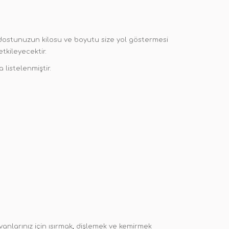
dostunuzun kilosu ve boyutu size yol göstermesi
tkileyecektir.
listelenmiştir.
nlarınız için ısırmak
,
dişlemek ve kemirmek