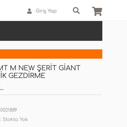
Giriş Yap
 MT M NEW ŞERIT GIANT
IK GEZDIRME
L
0021889
:
Stokta Yok