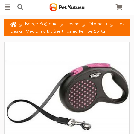
Bahçe Bağlama
Tasma
Otomatik
Flexi
Design Medium 5 Mt Şerit Tasma Pembe 25 Kg