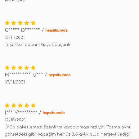
C***** D*******
/
16/11/2021
Teşekkür ederim Gayet başarılı
H********** Ü***
/
07/11/2021
I*** Y*********
/
12/10/2021
Ürün paketlemesi özenli ve kargolaması hızlıydı. Tasma aynı
görseldeki gibi. Köpeğim henüz 3,5 aylık olup herşeyi yediği