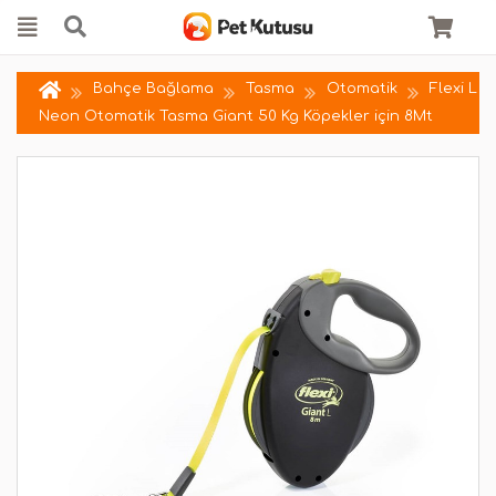
Bahçe Bağlama
Tasma
Otomatik
Flexi L
Neon Otomatik Tasma Giant 50 Kg Köpekler için 8Mt