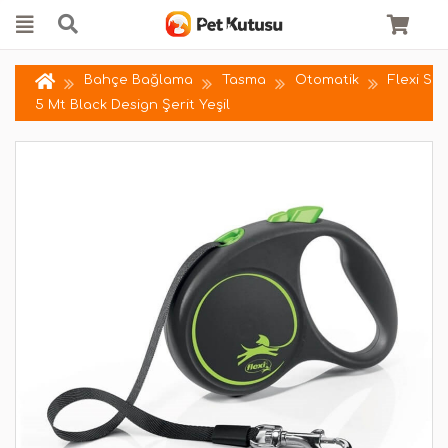
Bahçe Bağlama
Tasma
Otomatik
Flexi S
5 Mt Black Design Şerit Yeşil