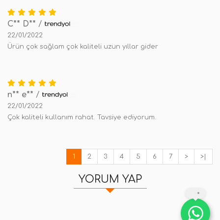
C** D**
/
22/01/2022
Ürün çok sağlam çok kaliteli uzun yıllar gider
n** e**
/
22/01/2022
Çok kaliteli kullanım rahat. Tavsiye ediyorum.
1
2
3
4
5
6
7
>
>|
YORUM YAP