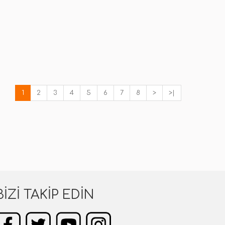
1
2
3
4
5
6
7
8
>
>|
BIZI TAKIP EDIN