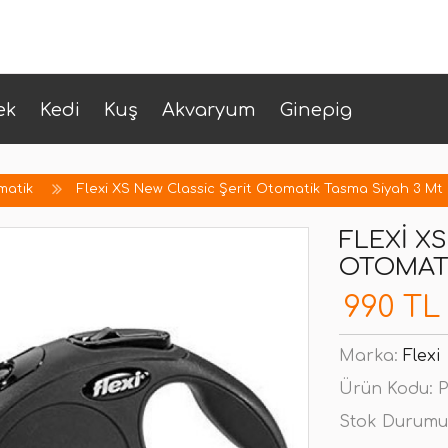
ek
Kedi
Kuş
Akvaryum
Ginepig
matik
Flexi XS New Classic Şerit Otomatik Tasma Siyah 3 Mt
FLEXI X
OTOMATI
990 TL
Marka:
Flexi
Ürün Kodu:
P
Stok Durumu