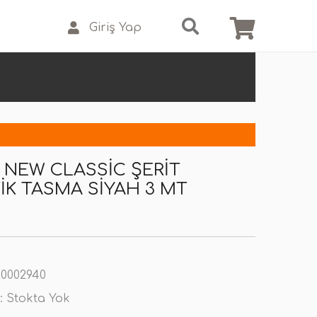
Giriş Yap
S NEW CLASSIC ŞERIT
K TASMA SIYAH 3 MT
0002940
:
Stokta Yok