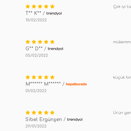
Çok iyi ta
T** K**
/
10/02/2022
mükemme
G** D**
/
05/02/2022
küçük bi
M****** M******
/
01/02/2022
Ürün ger
Sibel Ergünşen
/
29/01/2022