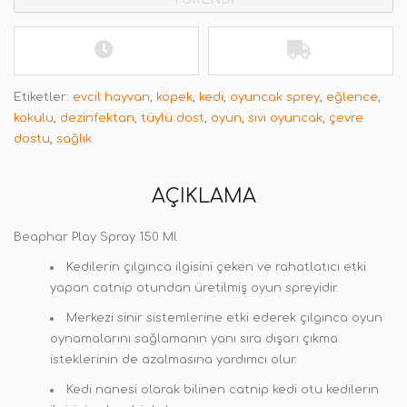
Etiketler:
evcil hayvan
,
köpek
,
kedi
,
oyuncak sprey
,
eğlence
,
kokulu
,
dezinfektan
,
tüylü dost
,
oyun
,
sıvı oyuncak
,
çevre
dostu
,
sağlık
AÇIKLAMA
Beaphar Play Spray 150 Ml
Kedilerin çılgınca ilgisini çeken ve rahatlatıcı etki
yapan catnip otundan üretilmiş oyun spreyidir.
Merkezi sinir sistemlerine etki ederek çılgınca oyun
oynamalarını sağlamanın yanı sıra dışarı çıkma
isteklerinin de azalmasına yardımcı olur.
Kedi nanesi olarak bilinen catnip kedi otu kedilerin