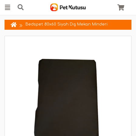
Bedspet 80x60 Siyah Dış Mekan Minderi