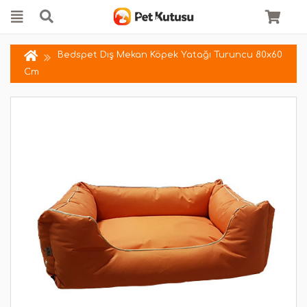
Bedspet Dış Mekan Köpek Yatağı Turuncu 80x60
Cm