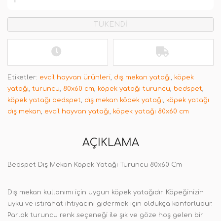
TÜKENDİ
Etiketler:
evcil hayvan ürünleri
,
dış mekan yatağı
,
köpek
yatağı
,
turuncu
,
80x60 cm
,
köpek yatağı turuncu
,
bedspet
,
köpek yatağı bedspet
,
dış mekan köpek yatağı
,
köpek yatağı
dış mekan
,
evcil hayvan yatağı
,
köpek yatağı 80x60 cm
AÇIKLAMA
Bedspet Dış Mekan Köpek Yatağı Turuncu
80x60 Cm
Dış mekan kullanımı için uygun köpek yatağıdır. Köpeğinizin
uyku ve istirahat ihtiyacını gidermek için oldukça konforludur.
Parlak turuncu renk seçeneği ile şık ve göze hoş gelen bir