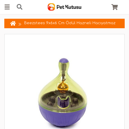
Beezstees 9x6x6 Cm Ödül Hazneli Hacıyatmaz