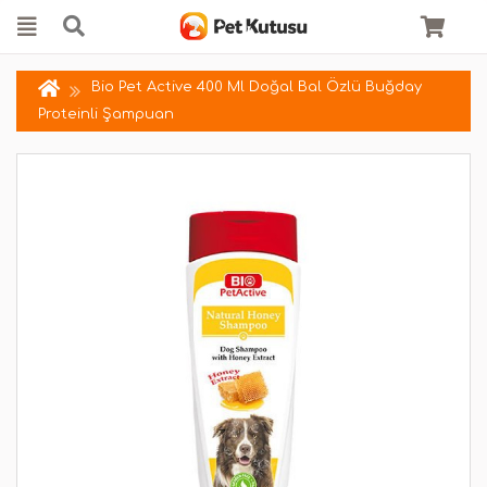
Bio Pet Active 400 Ml Doğal Bal Özlü Buğday
Proteinli Şampuan