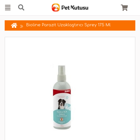
Bioline Parazit Uzaklaştırıcı Sprey 175 Ml