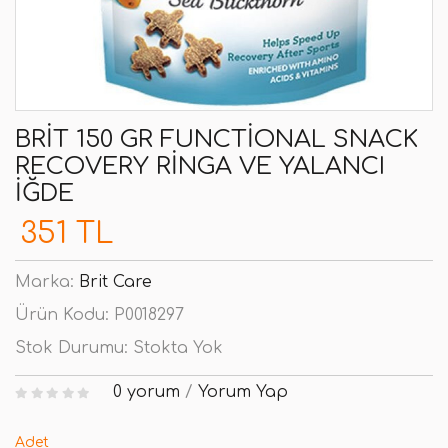
BRIT 150 GR FUNCTIONAL SNACK
RECOVERY RINGA VE YALANCI
İĞDE
351 TL
Marka:
Brit Care
Ürün Kodu:
P0018297
Stok Durumu:
Stokta Yok
0 yorum
/
Yorum Yap
Adet