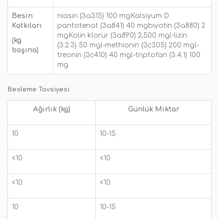
Besin
niasin (3a315) 100 mgKalsiyum D
Katkıları
pantotenat (3a841) 40 mgbiyotin (3a880) 2
mgKolin klorür (3a890) 2,500 mgl-lizin
(kg
(3.2.3) 50 mgl-methionin (3c305) 200 mgl-
başına)
treonin (3c410) 40 mgl-triptofan (3.4.1) 100
mg
Besleme Tavsiyesi
Ağırlık (kg)
Günlük Miktar
10
10-15
<10
<10
<10
<10
10
10-15