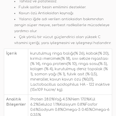
Tahılsız ve patatessiz.
Fulvik asitler besin emilimini destekler.
Kavun özü Antioksidan kaynağı.
Yalancı iğde adı verilen antioksidan bakımından
zengin süper meyve, serbest radikallerle mücadeleye
yardımcı olur.
Çok yönlü bir vücut güçlendirici olan yüksek C
vitamini içeriği, yara iyileşmesini ve iyileşmeyi hızlandırır.
İçerik
kurutulmuş ringa balığı(% 26), kabak(% 20),
kırmızı mercimek(% 18), sıvı sebze nişastası
(% 14), ringa proteini(% 10), ringa sosu(% 5),
kolajen (% 4), kurutulmuş deniz topalak (%
1), somon yağı (% 1), fulvik asit (% 0,5),
mineraller, kavun kavun özü (%0,01),
Lactobacillus acidophilus HA - 122 inaktive
(15x109 hücre/ kg).
Analitik
Protein 28.0%Yağ 4.5%Nem 17.0%Kül
Bileşenler
6.2%Seluloz 1.1%Kalsiyum 0.8%Fosfor
0.6%Sodyum 0.8%Omega-3 0.45%Omega-6
0.35%