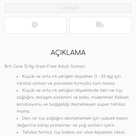
TÜKENDİ
AÇIKLAMA
Brit Care 12 Kg Grain Free Adult Somon
Küçük ve orta ırk yetişkin köpekler (1 - 25 kg) için
tahılsız somon ve patatesli formüllü tam mama.
Küçük ve orta ırk yetı̇şkı̇n köpeklerde derı̇ ve tüy
sağlığını, dolaşım sı̇stemı̇nı̇ ve kalbı̇, mükemmel fı̇zı̇ksel
kondüsyonu ve bağışıklığı destekleyen süper tahılsız
mama.
Derı̇ ve tüy sağlığını desteklemek ı̇çı̇n yüksek besı̇n
değerı̇ne sahı̇p proteı̇nler ve yağ ası̇tlerı̇ ı̇çerı̇r.
Tahılsız formül, tüy bakımı zor olan köpekler, ı̇deal