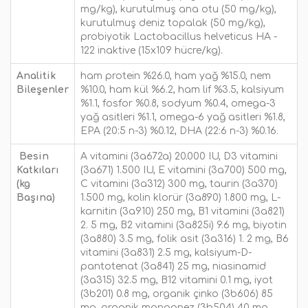
mg/kg), kurutulmuş ana otu (50 mg/kg),
kurutulmuş deniz topalak (50 mg/kg),
probiyotik Lactobacillus helveticus HA -
122 inaktive (15x109 hücre/kg).
Analitik
ham protein %26.0, ham yağ %15.0, nem
Bileşenler
%10.0, ham kül %6.2, ham lif %3.5, kalsiyum
%1.1, fosfor %0.8, sodyum %0.4, omega-3
yağ asitleri %1.1, omega-6 yağ asitleri %1.8,
EPA (20:5 n-3) %0.12, DHA (22:6 n-3) %0.16.
Besin
A vitamini (3a672a) 20.000 IU, D3 vitamini
Katkıları
(3a671) 1.500 IU, E vitamini (3a700) 500 mg,
(kg
C vitamini (3a312) 300 mg, taurin (3a370)
Başına)
1.500 mg, kolin klorür (3a890) 1.800 mg, L-
karnitin (3a910) 250 mg, B1 vitamini (3a821)
2. 5 mg, B2 vitamini (3a825i) 9.6 mg, biyotin
(3a880) 3.5 mg, folik asit (3a316) 1. 2 mg, B6
vitamini (3a831) 2.5 mg, kalsiyum-D-
pantotenat (3a841) 25 mg, niasinamid
(3a315) 32.5 mg, B12 vitamini 0.1 mg, iyot
(3b201) 0.8 mg, organik çinko (3b606) 85
mg, organik manganez (3b504) 40 mg,