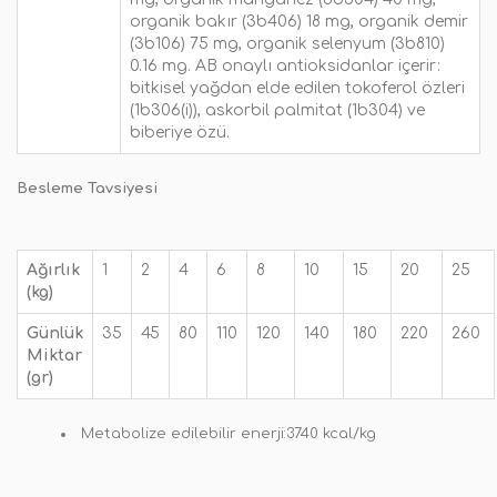
organik bakır (3b406) 18 mg, organik demir
(3b106) 75 mg, organik selenyum (3b810)
0.16 mg. AB onaylı antioksidanlar içerir:
bitkisel yağdan elde edilen tokoferol özleri
(1b306(i)), askorbil palmitat (1b304) ve
biberiye özü.
Besleme Tavsiyesi
Ağırlık
1
2
4
6
8
10
15
20
25
(kg)
Günlük
35
45
80
110
120
140
180
220
260
Miktar
(gr)
Metabolize edilebilir enerji:3740 kcal/kg