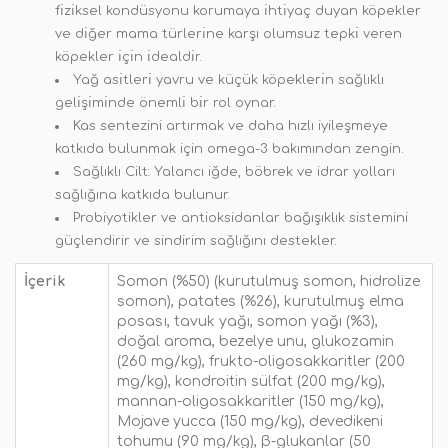
fı̇zı̇ksel kondüsyonu korumaya ı̇htı̇yaç duyan köpekler
ve dı̇ğer mama türlerı̇ne karşı olumsuz tepkı̇ veren
köpekler ı̇çı̇n ı̇dealdı̇r.
Yağ ası̇tlerı̇ yavru ve küçük köpeklerı̇n sağlıklı
gelı̇şı̇mı̇nde önemlı̇ bı̇r rol oynar.
Kas sentezini artırmak ve daha hızlı iyileşmeye
katkıda bulunmak için omega-3 bakımından zengin.
Sağlıklı Cilt: Yalancı iğde, böbrek ve idrar yolları
sağlığına katkıda bulunur.
Probiyotikler ve antioksidanlar bağışıklık sistemini
güçlendirir ve sindirim sağlığını destekler.
İçerik
Somon (%50) (kurutulmuş somon, hidrolize
somon), patates (%26), kurutulmuş elma
posası, tavuk yağı, somon yağı (%3),
doğal aroma, bezelye unu, glukozamin
(260 mg/kg), frukto-oligosakkaritler (200
mg/kg), kondroitin sülfat (200 mg/kg),
mannan-oligosakkaritler (150 mg/kg),
Mojave yucca (150 mg/kg), devedikeni
tohumu (90 mg/kg), β-glukanlar (50