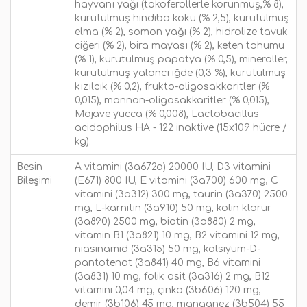
hayvanı yağı (tokoferollerle korunmuş,% 8),
kurutulmuş hindiba kökü (% 2,5), kurutulmuş
elma (% 2), somon yağı (% 2), hidrolize tavuk
ciğeri (% 2), bira mayası (% 2), keten tohumu
(% 1), kurutulmuş papatya (% 0,5), mineraller,
kurutulmuş yalancı iğde (0,3 %), kurutulmuş
kızılcık (% 0,2), frukto-oligosakkaritler (%
0,015), mannan-oligosakkaritler (% 0,015),
Mojave yucca (% 0,008), Lactobacillus
acidophilus HA - 122 inaktive (15x109 hücre /
kg).
Besin
A vitamini (3a672a) 20000 IU, D3 vitamini
Bileşimi
(E671) 800 IU, E vitamini (3a700) 600 mg, C
vitamini (3a312) 300 mg, taurin (3a370) 2500
mg, L-karnitin (3a910) 50 mg, kolin klorür
(3a890) 2500 mg, biotin (3a880) 2 mg,
vitamin B1 (3a821) 10 mg, B2 vitamini 12 mg,
niasinamid (3a315) 50 mg, kalsiyum-D-
pantotenat (3a841) 40 mg, B6 vitamini
(3a831) 10 mg, folik asit (3a316) 2 mg, B12
vitamini 0,04 mg, çinko (3b606) 120 mg,
demir (3b106) 45 mg, manganez (3b504) 55