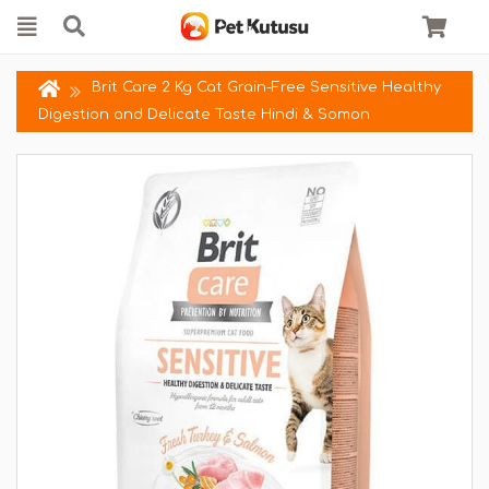
Brit Care 2 Kg Cat Grain-Free Sensitive Healthy
Digestion and Delicate Taste Hindi & Somon