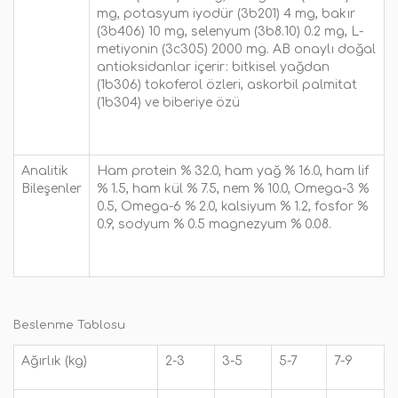
mg, potasyum iyodür (3b201) 4 mg, bakır
(3b406) 10 mg, selenyum (3b8.10) 0.2 mg, L-
metiyonin (3c305) 2000 mg. AB onaylı doğal
antioksidanlar içerir: bitkisel yağdan
(1b306) tokoferol özleri, askorbil palmitat
(1b304) ve biberiye özü
Analitik
Ham protein % 32.0, ham yağ % 16.0, ham lif
Bileşenler
% 1.5, ham kül % 7.5, nem % 10.0, Omega-3 %
0.5, Omega-6 % 2.0, kalsiyum % 1.2, fosfor %
0.9, sodyum % 0.5 magnezyum % 0.08.
Beslenme Tablosu
Ağırlık (kg)
2-3
3-5
5-7
7-9