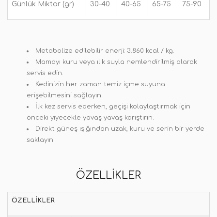
Günlük Miktar (gr)
30-40
40-65
65-75
75-90
Metabolize edilebilir enerji: 3.860 kcal / kg.
Mamayı kuru veya ılık suyla nemlendirilmiş olarak
servis edin.
Kedinizin her zaman temiz içme suyuna
erişebilmesini sağlayın.
İlk kez servis ederken, geçişi kolaylaştırmak için
önceki yiyecekle yavaş yavaş karıştırın.
Direkt güneş ışığından uzak, kuru ve serin bir yerde
saklayın.
ÖZELLIKLER
ÖZELLIKLER