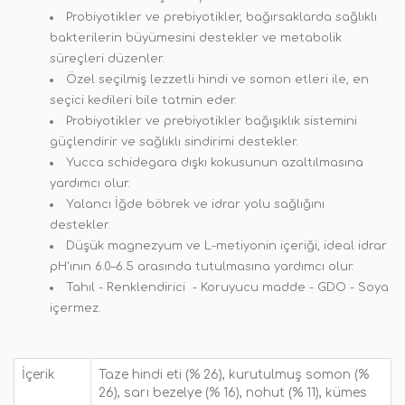
Probiyotikler ve prebiyotikler, bağırsaklarda sağlıklı
bakterilerin büyümesini destekler ve metabolik
süreçleri düzenler.
Özel seçilmiş lezzetli hindi ve somon etleri ile, en
seçici kedileri bile tatmin eder.
Probiyotikler ve prebiyotikler bağışıklık sistemini
güçlendirir ve sağlıklı sindirimi destekler.
Yucca schidegara dışkı kokusunun azaltılmasına
yardımcı olur.
Yalancı İğde böbrek ve idrar yolu sağlığını
destekler.
Düşük magnezyum ve L-metiyonin içeriği, ideal idrar
pH'ının 6.0–6.5 arasında tutulmasına yardımcı olur.
Tahıl - Renklendirici - Koruyucu madde - GDO - Soya
içermez.
İçerik
Taze hindi eti (% 26), kurutulmuş somon (%
26), sarı bezelye (% 16), nohut (% 11), kümes