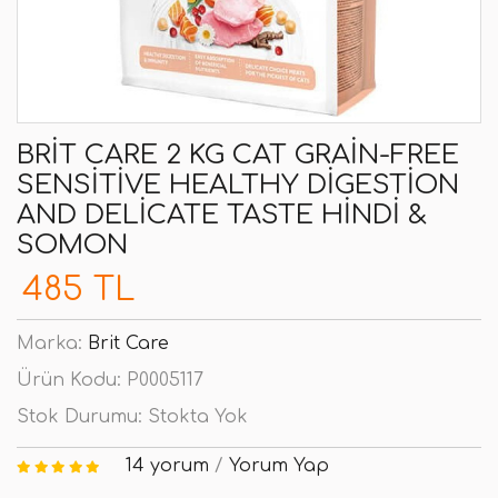
BRIT CARE 2 KG CAT GRAIN-FREE
SENSITIVE HEALTHY DIGESTION
AND DELICATE TASTE HINDI &
SOMON
485 TL
Marka:
Brit Care
Ürün Kodu:
P0005117
Stok Durumu:
Stokta Yok
14 yorum
/
Yorum Yap