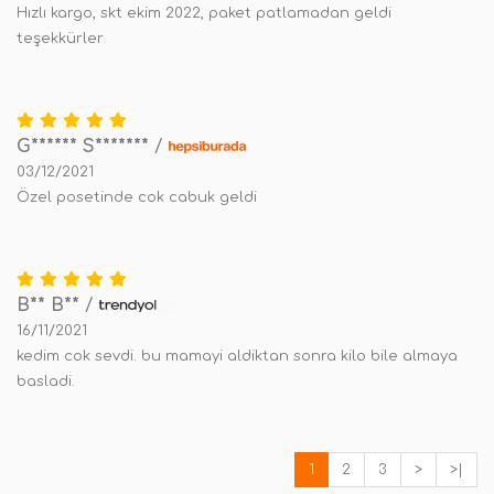
Hızlı kargo, skt ekim 2022, paket patlamadan geldi
teşekkürler
G****** S*******
/
03/12/2021
Özel posetinde cok cabuk geldi
B** B**
/
16/11/2021
kedim cok sevdi. bu mamayi aldiktan sonra kilo bile almaya
basladi.
1
2
3
>
>|