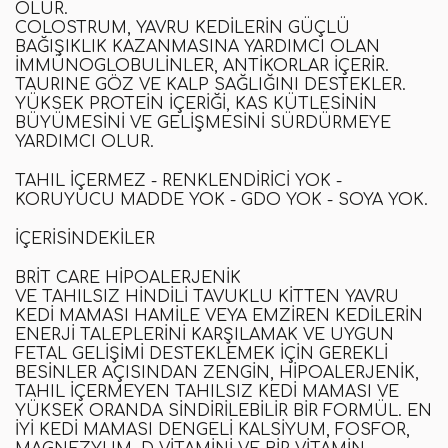
OLUR.
COLOSTRUM, YAVRU KEDILERIN GÜÇLÜ
BAĞIŞIKLIK KAZANMASINA YARDIMCI OLAN
IMMÜNOGLOBULINLER, ANTIKORLAR IÇERIR.
TAURINE
GÖZ VE KALP SAĞLIĞINI DESTEKLER.
YÜKSEK PROTEİN İÇERİĞİ, KAS KÜTLESININ
BÜYÜMESINI VE GELIŞMESINI SÜRDÜRMEYE
YARDIMCI OLUR
.
TAHIL IÇERMEZ - RENKLENDIRICI YOK -
KORUYUCU MADDE YOK - GDO YOK - SOYA YOK.
İÇERISINDEKILER
BRIT
CARE
HIPOALERJENIK
VE
TAHILSIZ
HINDILI
TAVUKLU
KITTEN
YAVRU
KEDI MAMASI
HAMILE VEYA EMZIREN KEDILERIN
ENERJI TALEPLERINI KARŞILAMAK VE UYGUN
FETAL GELIŞIMI DESTEKLEMEK IÇIN GEREKLI
BESINLER AÇISINDAN ZENGIN, HIPOALERJENIK,
TAHIL IÇERMEYEN
TAHILSIZ KEDI MAMASI
VE
YÜKSEK ORANDA SINDIRILEBILIR BIR FORMÜL.
EN
İYI KEDI MAMASI
DENGELI KALSIYUM, FOSFOR,