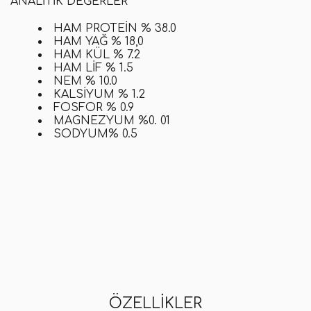
ANALITIK DEĞERLER
HAM PROTEIN % 38.0
HAM YAĞ % 18,0
HAM KÜL % 7.2
HAM LIF % 1
.
5
NEM % 10.0
KALSIYUM % 1.2
FOSFOR % 0.9
MAGNEZYUM %0
.
01
SODYUM% 0.5
ÖZELLIKLER