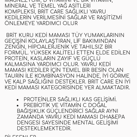
MAGNEZYUM
,
D VITAMINI VE BIR VITAMIN,
MINERAL VE TEMEL YAĞ ASITLERI
KOMPLEKSI
,
BRIT CARE
SAĞLIKLI YAVRU
KEDILERIN VERILMESINI SAĞLAR VE RAŞITIZMI
ÖNLEMEYE YARDIMCI OLUR
BRIT KURU KEDI MAMASI
TÜY YUMAKLARININ
GEÇIŞINI KOLAYLAŞTIRAN
,
LIF BAKIMINDAN
ZENGIN,
HIPOALERJENIK
VE
TAHILSIZ
BIR
FORMÜL. YÜKSEK KALITELI ETTEN ELDE EDILEN
PROTEIN, KASLARIN ZAYIF VE GÜÇLÜ
KALMASINA YARDIMCI OLUR.
YAVRU KEDI
MAMASI
KEDILER IÇIN TEMEL BIR BESIN OLAN
TAURIN ILE KOMBINASYON HALINDE, IYI GÖRME
VE KALP SAĞLIĞINI DESTEKLER.
BRIT
CARE
EN İYI
KEDI MAMASI
KATEGORISINDE YER ALMAKTADIR.
PROTEINLER SAĞLIKLI KAS GELIŞIMI.
PREBIOTIK VE VITAMIN C DOĞAL
BAĞIŞIKLIK GÜÇLENDIRICI SAĞLAR AYNI
ZAMANDA
YAVRU KEDI MAMASI
DHA&EPA
DENGESI SAYESINDE MENTAL GELIŞIMI
DESTEKLEMEKTEDIR
.