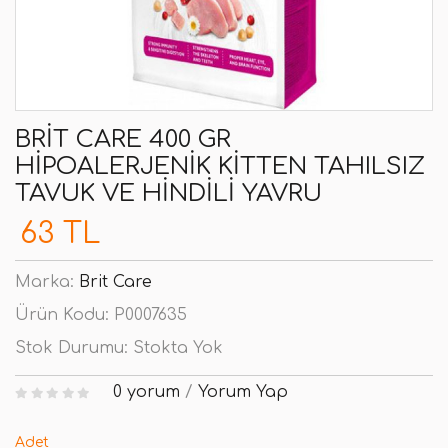
BRIT CARE 400 GR
HIPOALERJENIK KITTEN TAHILSIZ
TAVUK VE HINDILI YAVRU
63 TL
Marka:
Brit Care
Ürün Kodu:
P0007635
Stok Durumu:
Stokta Yok
0 yorum
/
Yorum Yap
Adet