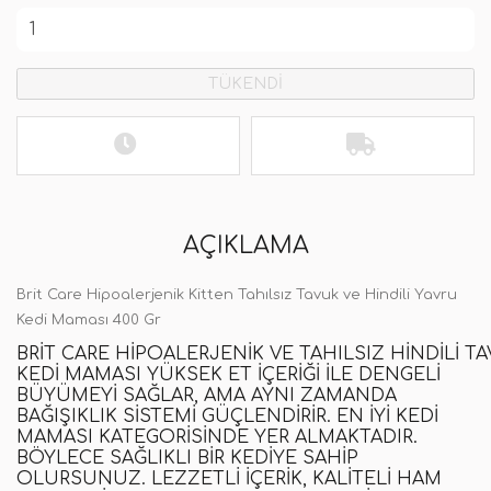
TÜKENDİ
AÇIKLAMA
Brit Care Hipoalerjenik Kitten Tahılsız Tavuk ve Hindili Yavru
Kedi Maması 400 Gr
BRIT
CARE
HIPOALERJENIK
VE
TAHILSIZ
HINDILI
TA
KEDI MAMASI
YÜKSEK ET IÇERIĞI ILE DENGELI
BÜYÜMEYI SAĞLAR, AMA AYNI ZAMANDA
BAĞIŞIKLIK SISTEMI GÜÇLENDIRIR.
EN İYI KEDI
MAMASI
KATEGORISINDE YER ALMAKTADIR.
BÖYLECE SAĞLIKLI BIR KEDIYE SAHIP
OLURSUNUZ
.
LEZZETLI IÇERIK, KALITELI HAM