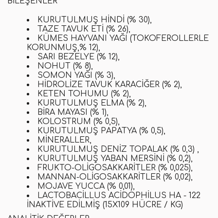
BILEŞENLER
KURUTULMUŞ HINDI (% 30),
TAZE TAVUK ETI (% 26),
KÜMES HAYVANI YAĞI (TOKOFEROLLERLE
KORUNMUŞ,% 12),
SARI BEZELYE (% 12),
NOHUT (% 8),
SOMON YAĞI (% 3),
HIDROLIZE TAVUK KARACIĞER (% 2),
KETEN TOHUMU (% 2),
KURUTULMUŞ ELMA (% 2),
BIRA MAYASI (% 1),
KOLOSTRUM (% 0,5),
KURUTULMUŞ PAPATYA (% 0,5),
MINERALLER,
KURUTULMUŞ DENIZ TOPALAK (% 0,3) ,
KURUTULMUŞ YABAN MERSINI (% 0,2),
FRUKTO-OLIGOSAKKARITLER (% 0,025),
MANNAN-OLIGOSAKKARITLER (% 0,02),
MOJAVE YUCCA (% 0,01),
LACTOBACILLUS ACIDOPHILUS HA - 122
INAKTIVE EDILMIŞ (15X109 HÜCRE / KG)