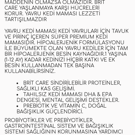
MADDENIN OLMAZSA OLMAZIDIR.
BRIT
CARE
YAŞLANMAYA KARŞI HÜCRELERI
KORUR.
YAVRU KEDI MAMASI
LEZZETI
TARTIŞILMAZDIR
YAVRU KEDI MAMASI
KEDI YAVRULARI IÇIN TAVUK
VE PIRINÇ IÇEREN
SÜPER PREMIUM KEDI
MAMASIDIR
. HIPOALERJENIK FORMÜLASYONU
ILE BÜYÜMEKTE OLAN YAVRU KEDILER IÇIN TAM
BIR
HIPOALERJENIK
BESIN KAYNAĞIDIR.1 YAŞINA
(1-12 AY) KADAR KEDINIZI HIÇBIR KATKI VE EK
BESIN KULLANMADAN TEK BAŞINA
KULLANABILIRSINIZ.
BRIT CARE
SINDIRILEBILIR PROTEINLER,
SAĞLIKLI KAS GELIŞIMI
.
TAHILSIZ KEDI MAMASI
DHA & EPA
DENGESI, MENTAL GELIŞIMI DESTEKLER.
PREBIOTIK VE VITAMIN C, DOĞAL
BAĞIŞIKLIK GÜÇLENDIRICI.
PROBİYOTİKLER
VE
PREBİYOTİKLER,
GASTROINTESTINAL SISTEM VE BAĞIŞIKLIK
SISTEMI SAĞLIĞININ KORUNMASINA YARDIMCI