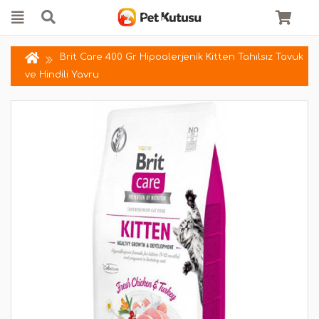
Brit Care 400 Gr Hipoalerjenik Kitten Tahılsız Tavuk
ve Hindili Yavru