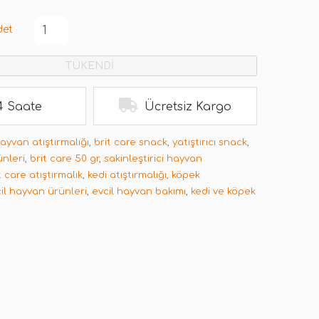
det
TÜKENDİ
4 Saate
Ücretsiz Kargo
hayvan atıştırmalığı
,
brit care snack
,
yatıştırıcı snack
,
ünleri
,
brit care 50 gr
,
sakinleştirici hayvan
t care atıştırmalık
,
kedi atıştırmalığı
,
köpek
il hayvan ürünleri
,
evcil hayvan bakımı
,
kedi ve köpek