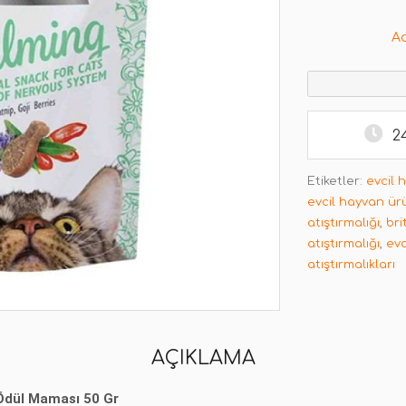
A
2
Etiketler:
evcil 
evcil hayvan ür
atıştırmalığı
,
bri
atıştırmalığı
,
evc
atıştırmalıkları
AÇIKLAMA
i Ödül Maması 50 Gr