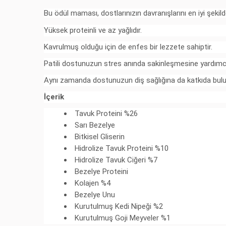
Bu ödül maması, dostlarınızın davranışlarını en iyi şekil
Yüksek proteinli ve az yağlıdır.
Kavrulmuş olduğu için de enfes bir lezzete sahiptir.
Patili dostunuzun stres anında sakinleşmesine yardımcı
Aynı zamanda dostunuzun diş sağlığına da katkıda bulu
İçerik
Tavuk Proteini %26
Sarı Bezelye
Bitkisel Gliserin
Hidrolize Tavuk Proteini %10
Hidrolize Tavuk Ciğeri %7
Bezelye Proteini
Kolajen %4
Bezelye Unu
Kurutulmuş Kedi Nipeği %2
Kurutulmuş Goji Meyveler %1