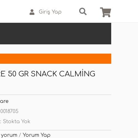
Giriş Yap
RE 50 GR SNACK CALMING
Care
0018705
:
Stokta Yok
 yorum
/
Yorum Yap