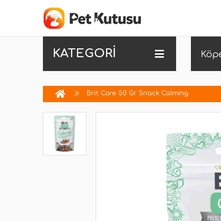
KATEGORİ
Köp
Brit Care 50 Gr Snack Calming