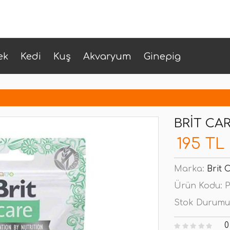
ek
Kedi
Kuş
Akvaryum
Ginepig
BRIT CA
195 TL
Marka:
Brit 
Ürün Kodu:
P
Stok Durumu
0