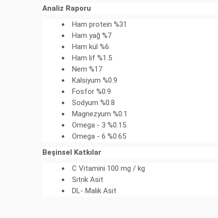
Analiz Raporu
Ham protein %31
Ham yağ %7
Ham kül %6
Ham lif %1.5
Nem %17
Kalsiyum %0.9
Fosfor %0.9
Sodyum %0.8
Magnezyum %0.1
Omega - 3 %0.15
Omega - 6 %0.65
Beşinsel Katkılar
C Vitamini 100 mg / kg
Sıtrik Asit
DL- Malik Asit