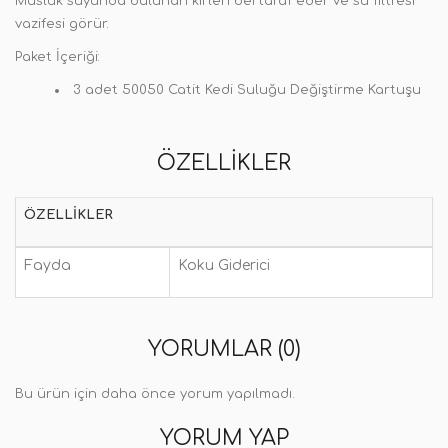
Musluk suyunda bulunan kirleri bertaraf eder ve su filtresi
vazifesi görür.
Paket İçeriği:
3 adet 50050 Catit Kedi Suluğu Değiştirme Kartuşu
ÖZELLIKLER
ÖZELLIKLER
Fayda
Koku Giderici
YORUMLAR (0)
Bu ürün için daha önce yorum yapılmadı.
YORUM YAP