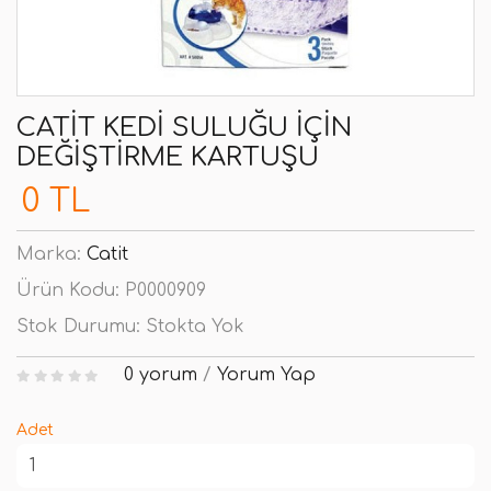
CATIT KEDI SULUĞU İÇIN
DEĞIŞTIRME KARTUŞU
0 TL
Marka:
Catit
Ürün Kodu:
P0000909
Stok Durumu:
Stokta Yok
0 yorum
/
Yorum Yap
Adet