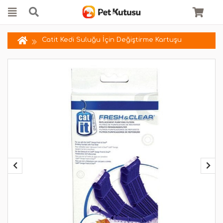
Catit Kedi Suluğu İçin Değiştirme Kartuşu