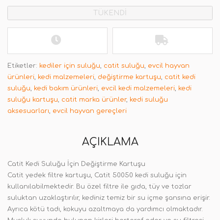
TÜKENDİ
Etiketler:
kediler için suluğu
,
catit suluğu
,
evcil hayvan
ürünleri
,
kedi malzemeleri
,
değiştirme kartuşu
,
catit kedi
suluğu
,
kedi bakım ürünleri
,
evcil kedi malzemeleri
,
kedi
suluğu kartuşu
,
catit marka ürünler
,
kedi suluğu
aksesuarları
,
evcil hayvan gereçleri
AÇIKLAMA
Catit Kedi Suluğu İçin Değiştirme Kartuşu
Catit yedek filtre kartuşu, Catit 50050 kedi suluğu için
kullanılabilmektedir. Bu özel filtre ile gıda, tüy ve tozlar
suluktan uzaklaştırılır, kediniz temiz bir su içme şansına erişir.
Ayrıca kötü tadı, kokuyu azaltmaya da yardımcı olmaktadır.