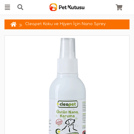
Cleapet Koku ve Hijyen İçin Nano Sprey