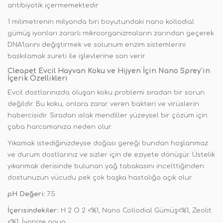
antibiyotik içermemektedir
1 milimetrenin milyonda biri boyutundaki nano kollodial
gümüş iyonları zararlı mikroorganizmaların zarından geçerek
DNA’larını değiştirmek ve solunum enzim sistemlerini
baskılamak sureti ile işlevlerine son verir.
Cleapet Evcil Hayvan Koku ve Hijyen İçin Nano Sprey'in
İçerik Özellikleri
Evcil dostlarınızda oluşan koku problemi sıradan bir sorun
değildir. Bu koku, onlara zarar veren bakteri ve virüslerin
habercisidir. Sıradan ıslak mendiller yüzeysel bir çözüm için
çaba harcamanıza neden olur.
Yıkamak istediğinizdeyse doğası gereği bundan hoşlanmaz
ve durum dostlarınız ve sizler için de eziyete dönüşür. Üstelik
yıkanmak derisinde bulunan yağ tabakasını incelttiğinden
dostunuzun vücudu pek çok başka hastalığa açık olur.
pH Değeri:
7.5
İçerisindekiler:
H 2 O 2 <%1, Nano Collodial Gümüş<%1, Zeolit
<%1, İyonize aqua.