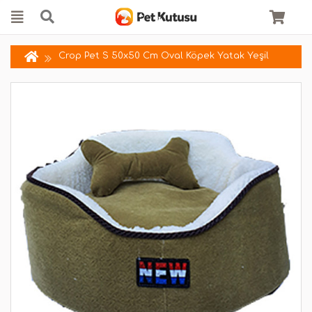
Crop Pet S 50x50 Cm Oval Köpek Yatak Yeşil