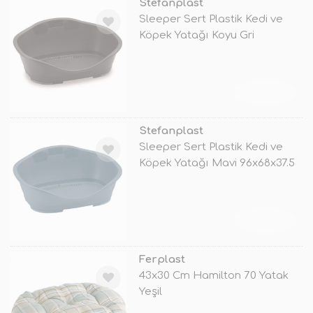
Stefanplast
Sleeper Sert Plastik Kedi ve
Köpek Yatağı Koyu Gri
80.5x55x3
TÜKENDİ
Stefanplast
Sleeper Sert Plastik Kedi ve
Köpek Yatağı Mavi 96x68x37.5
Cm
TÜKENDİ
Ferplast
43x30 Cm Hamilton 70 Yatak
Yeşil