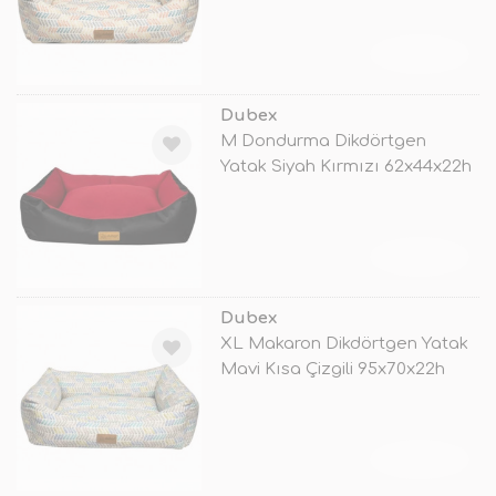
TÜKENDİ
Dubex
M Dondurma Dikdörtgen
Yatak Siyah Kırmızı 62x44x22h
Cm
TÜKENDİ
Dubex
XL Makaron Dikdörtgen Yatak
Mavi Kısa Çizgili 95x70x22h
Cm
TÜKENDİ