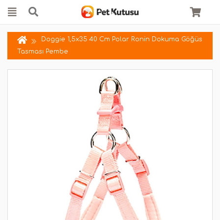
Doggie 1,5x35 40 Cm Polar Ronin Dokuma Göğüs
Tasması Pembe