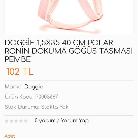
DOGGIE 1,5X35 40 CM POLAR
RONIN DOKUMA GÖĞÜS TASMASI
PEMBE
102 TL
Marka:
Doggie
Ürün Kodu:
P0003667
Stok Durumu:
Stokta Yok
0 yorum
/
Yorum Yap
Adet