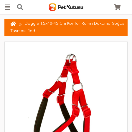
Doggie 1,5x40-45 Cm Konfor Ronin Dokuma Göğüs
Tasması Red