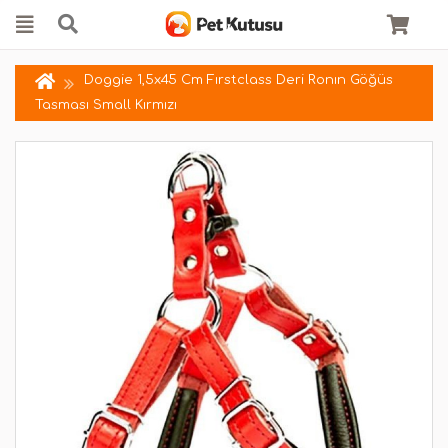
Doggie 1,5x45 Cm Fırstclass Deri Ronın Göğüs
Tasması Small Kırmızı