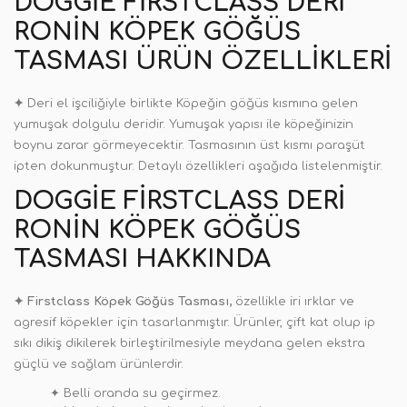
DOGGIE FIRSTCLASS DERI
RONIN KÖPEK GÖĞÜS
TASMASI
ÜRÜN ÖZELLIKLERI
✦
Deri el işciliğiyle birlikte Köpeğin göğüs kısmına gelen
yumuşak dolgulu deridir. Yumuşak yapısı ile köpeğinizin
boynu zarar görmeyecektir. Tasmasının üst kısmı paraşüt
ipten dokunmuştur. Detaylı özellikleri aşağıda listelenmiştir.
DOGGIE FIRSTCLASS DERI
RONIN KÖPEK GÖĞÜS
TASMASI
HAKKINDA
✦
Firstclass Köpek Göğüs Tasması,
özellikle iri ırklar ve
agresif köpekler için tasarlanmıştır. Ürünler, çift kat olup ip
sıkı dikiş dikilerek birleştirilmesiyle meydana gelen ekstra
güçlü ve sağlam ürünlerdir.
✦ Belli oranda su geçirmez.