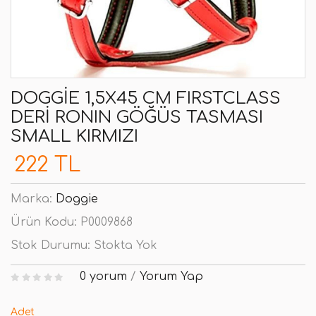
DOGGIE 1,5X45 CM FIRSTCLASS
DERI RONIN GÖĞÜS TASMASI
SMALL KIRMIZI
222 TL
Marka:
Doggie
Ürün Kodu:
P0009868
Stok Durumu:
Stokta Yok
0 yorum
/
Yorum Yap
Adet