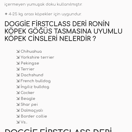
içermeyen yumuşak doku kullanılmıştır
.
✦
4-25 kg arası köpekler için uygundur.
DOGGIE FIRSTCLASS DERI RONIN
KÖPEK GÖĞÜS TASMASINA UYUMLU
KÖPEK CINSLERI NELERDIR ?
⇲ Chihuahua
⇲ Yorkshire terrier
⇲ Pekingse
⇲ Terrier
⇲ Dachshund
⇲ French bulldog
⇲ İngiliz bulldog
⇲ Cocker
⇲ Beagle
⇲ Shar pei
⇲ Dalmaçyalı
⇲ Border collie
⇲ Vs..