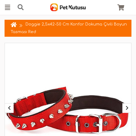
Doggie 2,5x42-50 Cm Konfor Dokuma Çivili Boyun
Tasması Red