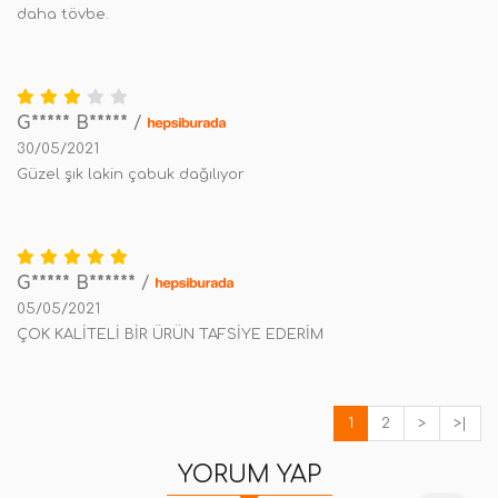
daha tövbe.
G***** B*****
/
30/05/2021
Güzel şık lakin çabuk dağılıyor
G***** B******
/
05/05/2021
ÇOK KALİTELİ BİR ÜRÜN TAFSİYE EDERİM
1
2
>
>|
YORUM YAP