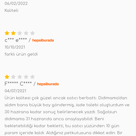
06/02/2022
Kaliteli
c*** e****
/
10/10/2021
farklı ürün geldi
F***** C****
/
04/07/2021
Ürün kalitesi çok güzel ancak satıcı berbattı. Didimama'dan
aldım bana büyük boy göndermiş, iade talebi oluşturdum ve
30 hazirana kadar sonuç belirlenecek yazdı. Sağolsun
didimama 31 haziranda anca onaylayabildi. Beni
bekletebildiği kadar bekletti, bu satıcı yüzünden 10 gün
param içeride kaldı. Aldığınız petkutusuna dikkat edin. Bir