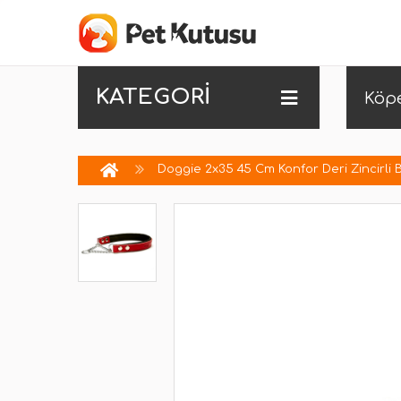
KATEGORİ
Köp
Doggie 2x35 45 Cm Konfor Deri Zincirli