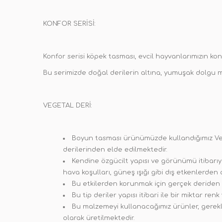
KONFOR SERİSİ:
Konfor serisi köpek tasması, evcil hayvanlarımızın kon
Bu serimizde doğal derilerin altına, yumuşak dolgu mal
VEGETAL DERİ:
Boyun tasması ürünümüzde kullandığımız Veget
derilerinden elde edilmektedir.
Kendine özgücilt yapısı ve görünümü itibarıyl
hava koşulları, güneş ışığı gibi dış etkenlerden
Bu etkilerden korunmak için gerçek deriden ü
Bu tip deriler yapısı itibari ile bir miktar renk 
Bu malzemeyi kullanacağımız ürünler, gerekli
olarak üretilmektedir.