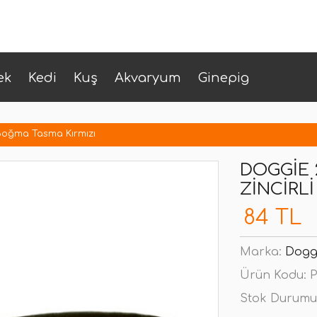
ek
Kedi
Kuş
Akvaryum
Ginepig
 Boğma Tasma Kırmızı
DOGGIE 
ZINCIRL
84 TL
Marka:
Dogg
Ürün Kodu:
P
Stok Durumu