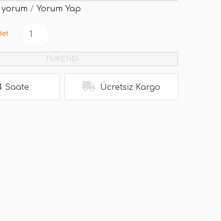
 yorum
/
Yorum Yap
det
TÜKENDİ
4 Saate
Ücretsiz Kargo