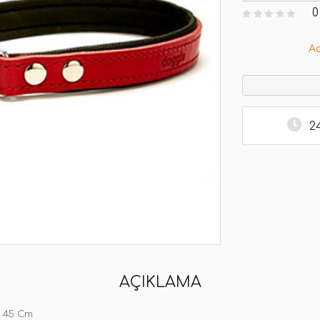
0
A
2
AÇIKLAMA
5 45 Cm