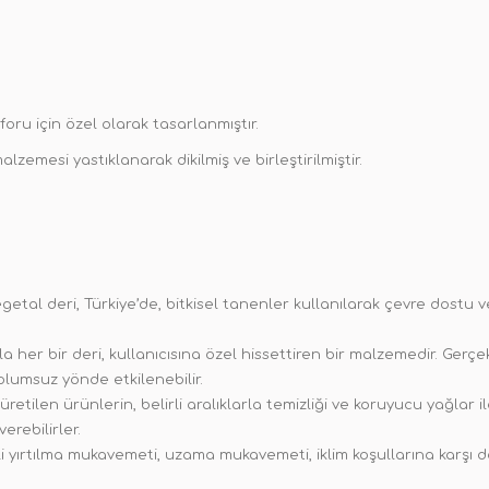
foru için özel olarak tasarlanmıştır.
zemesi yastıklanarak dikilmiş ve birleştirilmiştir.
al deri, Türkiye’de, bitkisel tanenler kullanılarak çevre dostu v
a her bir deri, kullanıcısına özel hissettiren bir malzemedir. Ger
 olumsuz yönde etkilenebilir.
retilen ürünlerin, belirli aralıklarla temizliği ve koruyucu yağlar
verebilirler.
 yırtılma mukavemeti, uzama mukavemeti, iklim koşullarına karşı da