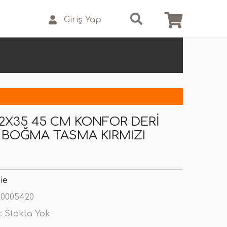
Giriş Yap
2X35 45 CM KONFOR DERI
I BOĞMA TASMA KIRMIZI
ie
0005420
:
Stokta Yok