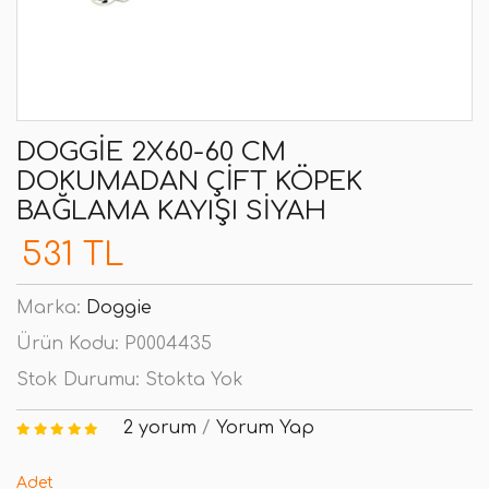
DOGGIE 2X60-60 CM
DOKUMADAN ÇIFT KÖPEK
BAĞLAMA KAYIŞI SIYAH
531 TL
Marka:
Doggie
Ürün Kodu:
P0004435
Stok Durumu:
Stokta Yok
2 yorum
/
Yorum Yap
Adet