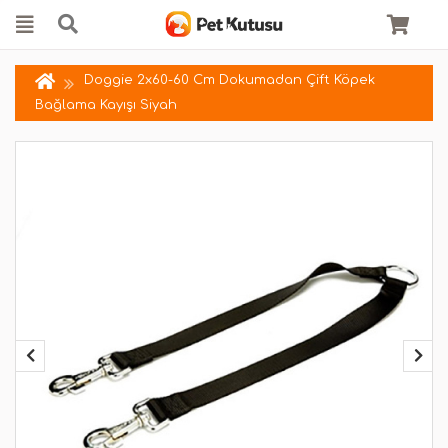
Doggie 2x60-60 Cm Dokumadan Çift Köpek
Bağlama Kayışı Siyah