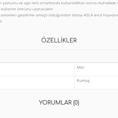
çamurlu ve aşırı kirli ortamlarda kullanıldıktan sonra muhakkak n
n kullanım ömrünü uzatacaktır.
z tamamen gezdirme amaçlı olduğundan dolayı ASLA evcil hayvanını
z.
ÖZELLIKLER
Mor
Kumaş
YORUMLAR (0)