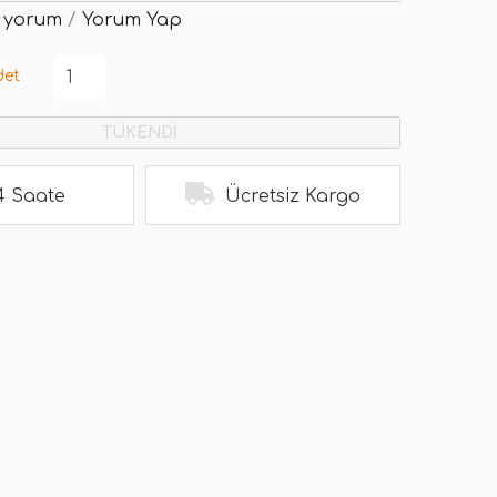
 yorum
/
Yorum Yap
det
TÜKENDİ
4 Saate
Ücretsiz Kargo