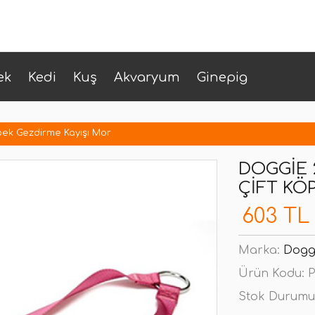
ek
Kedi
Kuş
Akvaryum
Ginepig
ek Gezdirme Kayışı Mor
DOGGIE
ÇIFT KÖ
603 TL
Marka:
Dogg
Ürün Kodu:
P
Stok Durumu