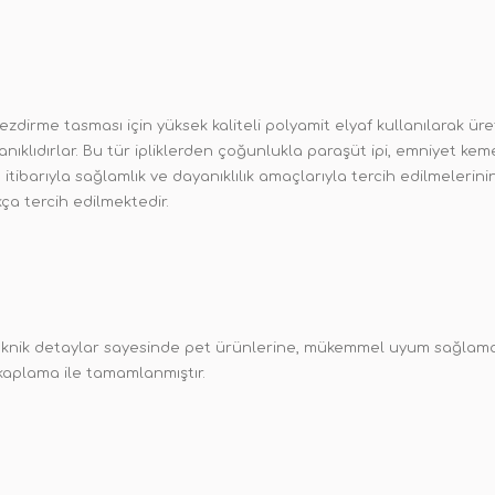
zdirme tasması için yüksek kaliteli polyamit elyaf kullanılarak üre
anıklıdırlar. Bu tür ipliklerden çoğunlukla paraşüt ipi, emniyet ke
itibarıyla sağlamlık ve dayanıklılık amaçlarıyla tercih edilmelerini
ça tercih edilmektedir.
eknik detaylar sayesinde pet ürünlerine, mükemmel uyum sağlamakt
aplama ile tamamlanmıştır.