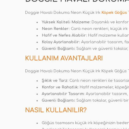
Doggie Havalı Dokuma Neon Küçük Irk
Köpek Göğüs 
Yüksek Kaliteli Malzeme:
Dayanıklı ve konforl
Neon Renkler:
Canlı neon renkleri, küçük irk k
Hafif ve Nefes Alabilir:
Hafif malzeme kullanı
Kolay Ayarlanabilir:
Ayarlanabilir tasarım, fa
Güvenli Bağlantı:
Sağlam ve güvenli tokalar, 
KULLANIM AVANTAJLARI
Doggie Havalı Dokuma Neon Küçük Irk Köpek Göğüs Tas
Şıklık ve Tarz:
Canlı neon renkleri ile tasarlan
Konfor ve Rahatlık:
Hafif malzemeler, köpeğini
Ayarlanabilir Tasarım:
Ayarlanabilir tasarım,
Güvenli Bağlantı:
Sağlam tokalar, güvenli bir
NASIL KULLANILIR?
Göğüs tasmasını küçük irk köpeğinizin bede