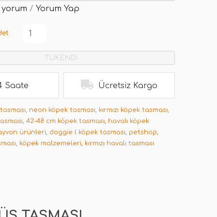
 yorum
/
Yorum Yap
det
TÜKENDİ
4 Saate
Ücretsiz Kargo
 tasması
,
neon köpek tasması
,
kırmızı köpek tasması
,
tasması
,
42-48 cm köpek tasması
,
havalı köpek
ayvan ürünleri
,
doggie l köpek tasması
,
petshop
,
sması
,
köpek malzemeleri
,
kırmızı havalı tasması
ÜS TASMASI