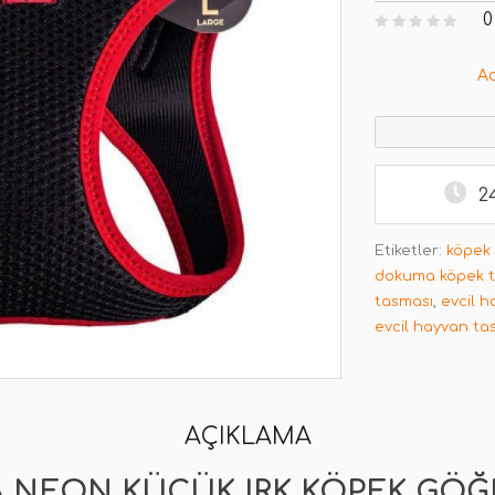
0
A
2
Etiketler:
köpek
dokuma köpek 
tasması
,
evcil h
evcil hayvan ta
AÇIKLAMA
 NEON KÜÇÜK IRK KÖPEK GÖĞ