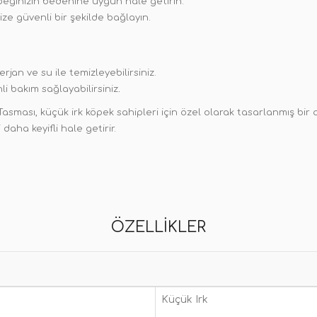
peğinizin bedenine uygun hale getirin.
ze güvenli bir şekilde bağlayın.
rjan ve su ile temizleyebilirsiniz.
i bakım sağlayabilirsiniz
.
ası, küçük irk köpek sahipleri için özel olarak tasarlanmış bir ak
 daha keyifli hale getirir.
ÖZELLIKLER
Küçük Irk