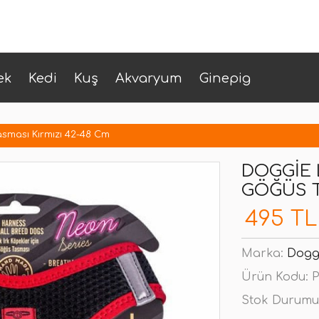
ek
Kedi
Kuş
Akvaryum
Ginepig
ması Kırmızı 42-48 Cm
DOGGIE 
GÖĞÜS T
495 TL
Marka:
Dogg
Ürün Kodu:
P
Stok Durumu