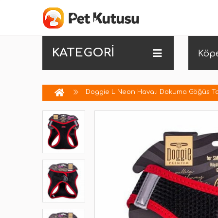
KATEGORİ
Köp
Doggie L Neon Havalı Dokuma Göğüs Tas