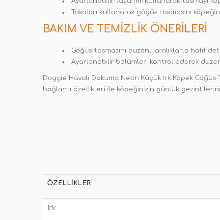
Ayarlanabilir tasarımı kullanarak tasmayı kö
Tokaları kullanarak göğüs tasmasını köpeğini
BAKIM VE TEMIZLIK ÖNERILERI
Göğüs tasmasını düzenli aralıklarla hafif dete
Ayarlanabilir bölümleri kontrol ederek düzenl
Doggie Havalı Dokuma Neon Küçük Irk Köpek Göğüs Tasm
bağlantı özellikleri ile köpeğinizin günlük gezintilerini
ÖZELLIKLER
Irk