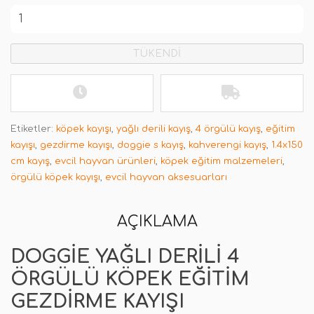
TÜKENDİ
Etiketler:
köpek kayışı
,
yağlı derili kayış
,
4 örgülü kayış
,
eğitim
kayışı
,
gezdirme kayışı
,
doggie s kayış
,
kahverengi kayış
,
1.4x150
cm kayış
,
evcil hayvan ürünleri
,
köpek eğitim malzemeleri
,
örgülü köpek kayışı
,
evcil hayvan aksesuarları
AÇIKLAMA
DOGGIE YAĞLI DERILI 4
ÖRGÜLÜ KÖPEK EĞITIM
GEZDIRME KAYIŞI