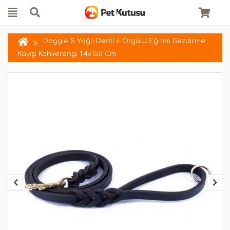
Doggie S Yağlı Derili 4 Örgülü Eğitim Gezdirme
Kayışı Kahverengi 1.4x150 Cm