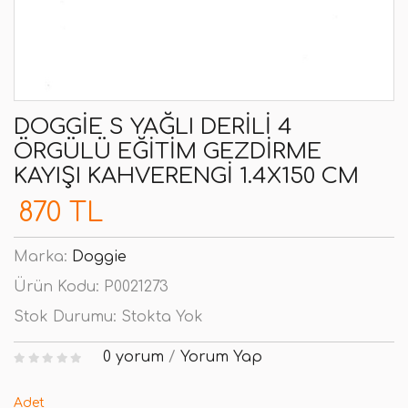
DOGGIE S YAĞLI DERILI 4
ÖRGÜLÜ EĞITIM GEZDIRME
KAYIŞI KAHVERENGI 1.4X150 CM
870 TL
Marka:
Doggie
Ürün Kodu:
P0021273
Stok Durumu:
Stokta Yok
0 yorum
/
Yorum Yap
Adet