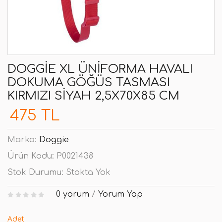
DOGGIE XL ÜNIFORMA HAVALI
DOKUMA GÖĞÜS TASMASI
KIRMIZI SIYAH 2,5X70X85 CM
475 TL
Marka:
Doggie
Ürün Kodu:
P0021438
Stok Durumu:
Stokta Yok
0 yorum
/
Yorum Yap
Adet