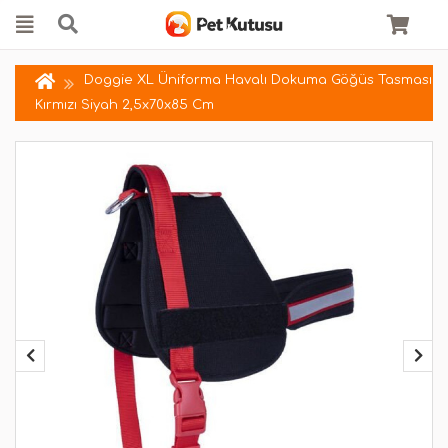
Doggie XL Üniforma Havalı Dokuma Göğüs Tasması
Kırmızı Siyah 2,5x70x85 Cm