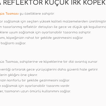
 REFLEKTÖR KÜÇÜK IRK KÖPE
ğüs Tasması
şu özelliklere sahiptir:
or sağlamak için seçilen yüksek kaliteli malzemelerden üretilmiştir
in tasarlanmış reflektör detayları ile gece ve düşük ışık koşulların
rklere uyum sağlamak için ayarlanabilir tasarıma sahiptir.
mı, köpeğinizin rahat bir şekilde gezinmesini sağlar.
 bağlantı sağlar
.
 Tasması, sahiplerine ve köpeklerine bir dizi avantaj sunar:
venliği artırarak gece yürüyüşlerini daha güvenli hale getirir.
erin şıklığını öne çıkarır
.
zin konforlu bir şekilde gezinmesini sağlar.
sağlamak için ayarlanabilir tasarımı vardır.
er, tasmanın uzun ömürlü kullanımını sağlar
.