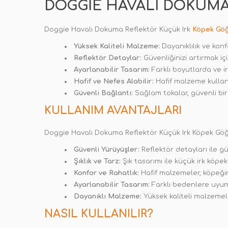
DOGGIE HAVALI DOKUMA
Doggie Havalı Dokuma Reflektör Küçük Irk
Köpek Gö
Yüksek Kaliteli Malzeme:
Dayanıklılık ve konf
Reflektör Detaylar:
Güvenliğinizi artırmak iç
Ayarlanabilir Tasarım:
Farklı boyutlarda ve i
Hafif ve Nefes Alabilir:
Hafif malzeme kullanı
Güvenli Bağlantı:
Sağlam tokalar, güvenli bir
KULLANIM AVANTAJLARI
Doggie Havalı Dokuma Reflektör Küçük Irk Köpek Göğüs
Güvenli Yürüyüşler:
Reflektör detayları ile gü
Şıklık ve Tarz:
Şık tasarımı ile küçük irk köpekl
Konfor ve Rahatlık:
Hafif malzemeler, köpeğini
Ayarlanabilir Tasarım:
Farklı bedenlere uyum 
Dayanıklı Malzeme:
Yüksek kaliteli malzemel
NASIL KULLANILIR?