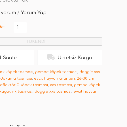
:
Stokta Yok
 yorum
/
Yorum Yap
det
TÜKENDİ
4 Saate
Ücretsiz Kargo
ırk köpek tasması
,
pembe köpek tasması
,
doggie xxs
ı dokuma tasması
,
evcil hayvan ürünleri
,
26-30 cm
reflektörlü köpek tasması
,
xxs tasması
,
pembe köpek
küçük ırk tasması
,
doggie xxs tasması
,
evcil hayvan