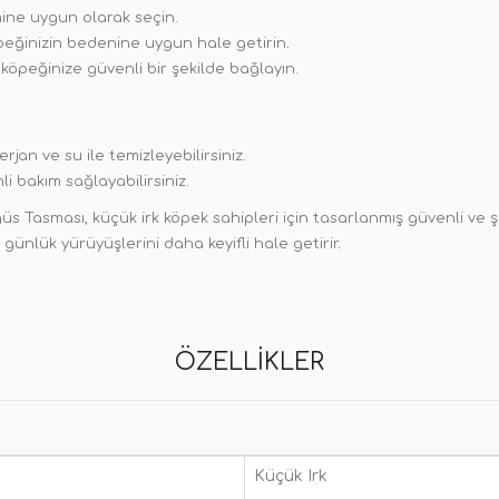
ine uygun olarak seçin.
öpeğinizin bedenine uygun hale getirin
.
öpeğinize güvenli bir şekilde bağlayın.
rjan ve su ile temizleyebilirsiniz.
i bakım sağlayabilirsiniz.
Tasması, küçük irk köpek sahipleri için tasarlanmış güvenli ve şık 
 günlük yürüyüşlerini daha keyifli hale getirir
.
ÖZELLIKLER
Küçük Irk