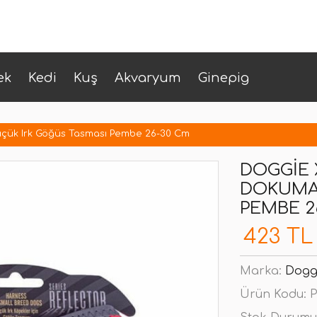
ek
Kedi
Kuş
Akvaryum
Ginepig
üçük Irk Göğüs Tasması Pembe 26-30 Cm
DOGGIE 
DOKUMA 
PEMBE 2
423 TL
Marka:
Dogg
Ürün Kodu:
P