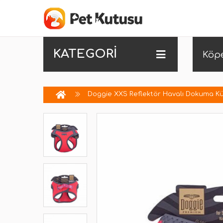
KATEGORİ
Köp
Doggie XXS Reflektör Havalı Dokuma K