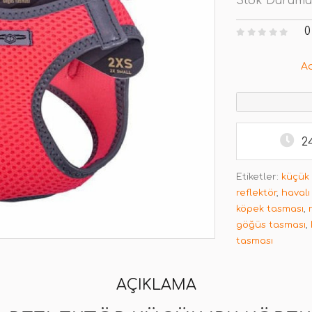
Stok Durumu
0
A
2
Etiketler:
küçük 
reflektör
,
haval
köpek tasması
,
göğüs tasması
,
tasması
AÇIKLAMA