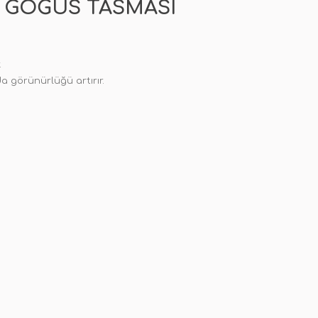
K GÖĞÜS TASMASI
.
da görünürlüğü artırır.