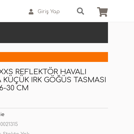
Giriş Yap
XXS REFLEKTÖR HAVALI
KÜÇÜK IRK GÖĞÜS TASMASI
6-30 CM
ie
0021315