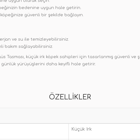
ine uygun olarak seçin.
öpeğinizin bedenine uygun hale getirin
.
öpeğinize güvenli bir şekilde bağlayın.
rjan ve su ile temizleyebilirsiniz.
i bakım sağlayabilirsiniz.
Tasması, küçük irk köpek sahipleri için tasarlanmış güvenli ve şık 
 günlük yürüyüşlerini daha keyifli hale getirir
.
ÖZELLIKLER
Küçük Irk