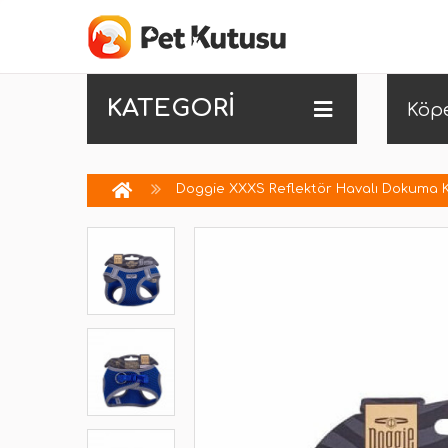
KATEGORİ
Köp
Doggie XXXS Reflektör Havalı Dokuma K