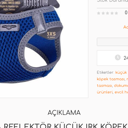
Stok Durumu
0
A
2
Etiketler:
küçük 
köpek tasması
,
tasması
,
dokuma
ürünleri
,
evcil 
AÇIKLAMA
 REFLEKTÖR KÜÇÜK IRK KÖPE