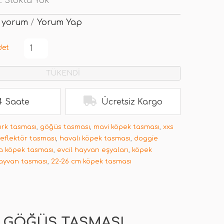
:
Stokta Yok
 yorum
/
Yorum Yap
det
TÜKENDİ
4 Saate
Ücretsiz Kargo
ırk tasması
,
göğüs tasması
,
mavi köpek tasması
,
xxs
reflektör tasması
,
havalı köpek tasması
,
doggie
 köpek tasması
,
evcil hayvan eşyaları
,
köpek
hayvan tasması
,
22-26 cm köpek tasması
K GÖĞÜS TASMASI