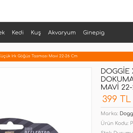
ek
Kedi
Kuş
Akvaryum
Ginepig
üçük Irk Göğüs Tasması Mavi 22-26 Cm
DOGGIE 
DOKUMA 
MAVI 22
399 TL
Marka:
Dogg
Ürün Kodu:
P