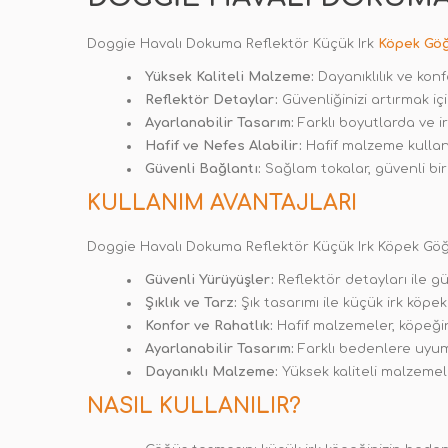
Doggie Havalı Dokuma Reflektör Küçük Irk
Köpek Gö
Yüksek Kaliteli Malzeme:
Dayanıklılık ve konf
Reflektör Detaylar:
Güvenliğinizi artırmak iç
Ayarlanabilir Tasarım:
Farklı boyutlarda ve i
Hafif ve Nefes Alabilir:
Hafif malzeme kullanı
Güvenli Bağlantı:
Sağlam tokalar, güvenli bir
KULLANIM AVANTAJLARI
Doggie Havalı Dokuma Reflektör Küçük Irk Köpek Göğüs
Güvenli Yürüyüşler:
Reflektör detayları ile gü
Şıklık ve Tarz:
Şık tasarımı ile küçük irk köpekl
Konfor ve Rahatlık:
Hafif malzemeler, köpeğini
Ayarlanabilir Tasarım:
Farklı bedenlere uyum 
Dayanıklı Malzeme:
Yüksek kaliteli malzemel
NASIL KULLANILIR?