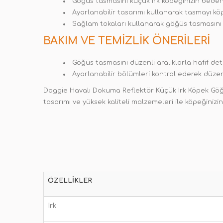
Göğüs tasmasını küçük irk köpeğinizin beden
Ayarlanabilir tasarımı kullanarak tasmayı k
Sağlam tokaları kullanarak göğüs tasmasını k
BAKIM VE TEMIZLIK ÖNERILERI
Göğüs tasmasını düzenli aralıklarla hafif dete
Ayarlanabilir bölümleri kontrol ederek düzenl
Doggie Havalı Dokuma Reflektör Küçük Irk Köpek Göğüs 
tasarımı ve yüksek kaliteli malzemeleri ile köpeğinizin
ÖZELLIKLER
Irk