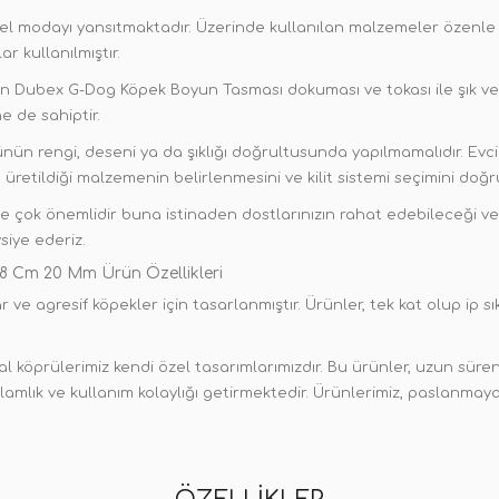
odayı yansıtmaktadır. Üzerinde kullanılan malzemeler özenle seçilm
r kullanılmıştır.
en Dubex G-Dog Köpek Boyun Tasması dokuması ve tokası ile şık ve 
e de sahiptir.
ün rengi, deseni ya da şıklığı doğrultusunda yapılmamalıdır. Evc
üretildiği malzemenin belirlenmesini ve kilit sistemi seçimini doğr
çok önemlidir buna istinaden dostlarınızın rahat edebileceği ve 
siye ederiz.
8 Cm 20 Mm Ürün Özellikleri
r ve agresif köpekler için tasarlanmıştır. Ürünler, tek kat olup ip sı
l köprülerimiz kendi özel tasarımlarımızdır. Bu ürünler, uzun süren
lık ve kullanım kolaylığı getirmektedir. Ürünlerimiz, paslanmaya