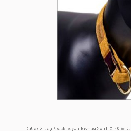
Dubex G-Dog Köpek Boyun Tasması Sarı L-Xl 40-68 