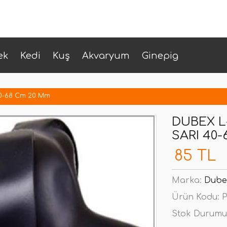
ek
Kedi
Kuş
Akvaryum
Ginepig
40-68 Cm 20 Mm
DUBEX L
SARI 40
85 TL
Marka:
Dube
Ürün Kodu:
P
Stok Durumu