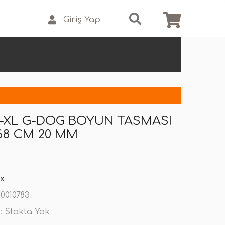
Giriş Yap
-XL G-DOG BOYUN TASMASI
-68 CM 20 MM
x
0010783
:
Stokta Yok