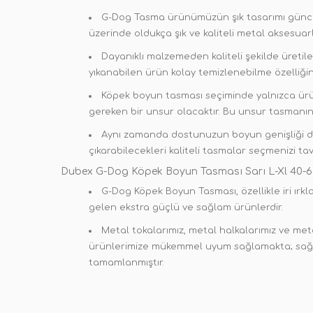
G-Dog Tasma ürünümüzün şık tasarımı güncel m
üzerinde oldukça şık ve kaliteli metal aksesuarla
Dayanıklı malzemeden kaliteli şekilde üretil
yıkanabilen ürün kolay temizlenebilme özelliğin
Köpek boyun tasması seçiminde yalnızca ürün
gereken bir unsur olacaktır. Bu unsur tasmanın 
Aynı zamanda dostunuzun boyun genişliği de 
çıkarabilecekleri kaliteli tasmalar seçmenizi tav
Dubex G-Dog Köpek Boyun Tasması Sarı L-Xl 40-6
G-Dog Köpek Boyun Tasması, özellikle iri ırkla
gelen ekstra güçlü ve sağlam ürünlerdir.
Metal tokalarımız, metal halkalarımız ve meta
ürünlerimize mükemmel uyum sağlamakta; sağlam
tamamlanmıştır.