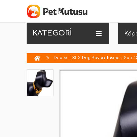
KATEGORİ
Köp
Dubex L-Xl G-Dog Boyun Tasması Sarı 