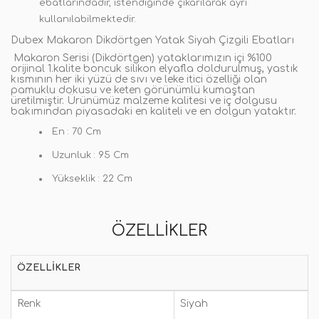
ebatlarındadır, istendiğinde çıkarılarak ayrı
kullanılabilmektedir.
Dubex Makaron Dikdörtgen Yatak Siyah Çizgili Ebatları
Makaron Serisi (Dikdörtgen) yataklarımızın içi %100
orijinal 1.kalite boncuk silikon elyafla doldurulmuş, yastık
kısmının her iki yüzü de sıvı ve leke itici özelliği olan
pamuklu dokusu ve keten görünümlü kumaştan
üretilmiştir. Ürünümüz malzeme kalitesi ve iç dolgusu
bakımından piyasadaki en kaliteli ve en dolgun yataktır.
En
: 70 Cm
Uzunluk
: 95 Cm
Yükseklik
: 22 Cm
ÖZELLIKLER
ÖZELLIKLER
Renk
Siyah