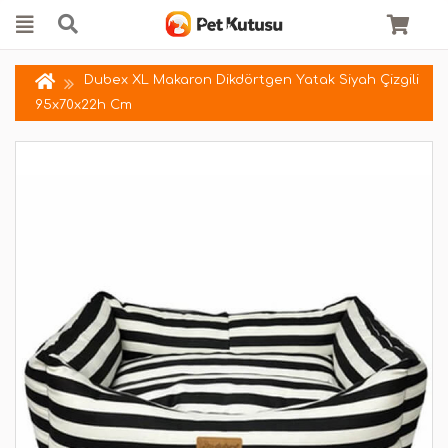
Dubex XL Makaron Dikdörtgen Yatak Siyah Çizgili
95x70x22h Cm