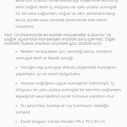
kedinizin stressiz dinlenebileceği mükemmel konforlu
alan sağlar, Kalın iç dolgusu ve uyku yüzeyi yumuşak
bir koruma sağlarken, soğuk ve sert zeminlere karşı
korur, parke veya seramik zeminlerde bile rahat
hissettirir.
Not: Ürünlerimizde en kaliteli malzemeler kullanılır ve
sağlık açısından kanserojen madde asla içermez. Diğer
indirimli Dubex markalı ürünlere göz atabilirsiniz.
Kediler ve köpekler için, temizliği kolay, minderli,
yumuşak kedi ve köpek yatağı.
Yatağın dışı yumuşak dokulu döşemelik kumaştan
yapılmıştır, içi ise elyaf dolguludur.
Hayvan sağlığına uygun kumaştan üretilmiştir. İç
dolgusu ve uyku yüzeyi yumuşak bir koruma sağlarken,
köpeğinizi veya kedinizi sıcak tutmaya yardımcı olur.
Su geçirmez, kumaş ve tüy tutmayan özelliğe
sahiptir.
Elyaf dolgulu taban minderi 95 x 70 x 22 cm