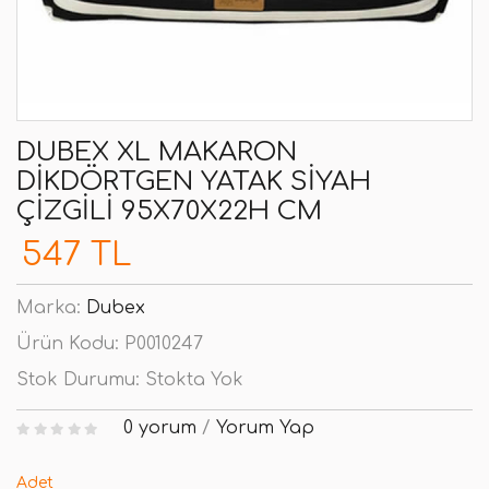
DUBEX XL MAKARON
DIKDÖRTGEN YATAK SIYAH
ÇIZGILI 95X70X22H CM
547 TL
Marka:
Dubex
Ürün Kodu:
P0010247
Stok Durumu:
Stokta Yok
0 yorum
/
Yorum Yap
Adet