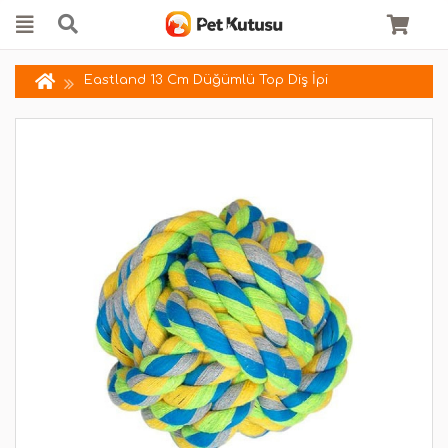
Eastland 13 Cm Düğümlü Top Diş İpi