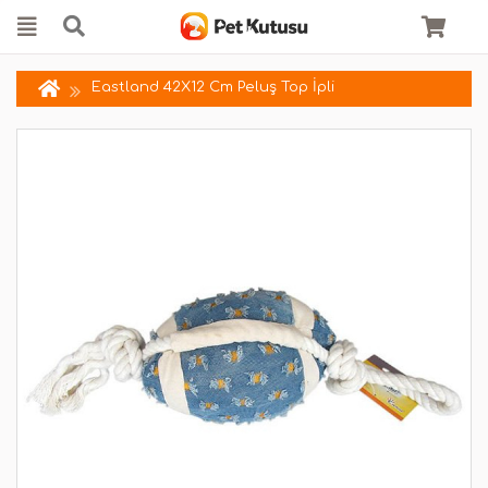
Eastland 42X12 Cm Peluş Top İpli