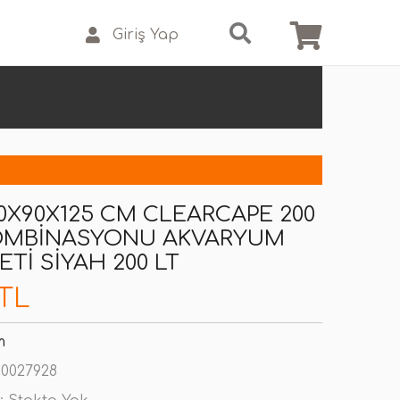
Giriş Yap
0X90X125 CM CLEARCAPE 200
OMBINASYONU AKVARYUM
TI SIYAH 200 LT
 TL
m
0027928