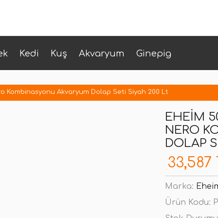
ek
Kedi
Kuş
Akvaryum
Ginepig
o Kombinasyonu Akvaryum Dolap Seti Siyah 200 Lt
EHEIM 5
NERO K
DOLAP SE
33,587
Marka:
Ehei
Ürün Kodu:
P