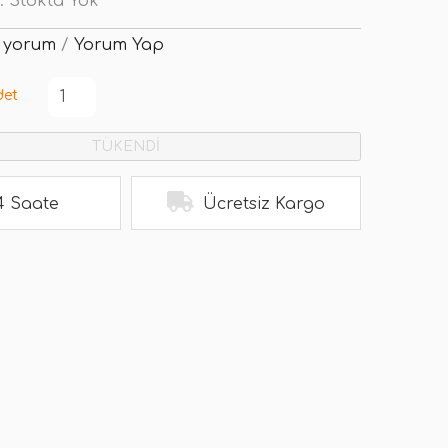
:
Stokta Yok
 yorum
/
Yorum Yap
det
TÜKENDİ
4 Saate
Ücretsiz Kargo