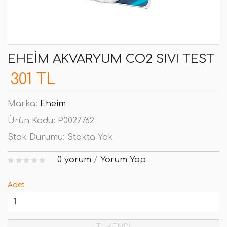
EHEIM AKVARYUM CO2 SIVI TEST
301 TL
Marka:
Eheim
Ürün Kodu:
P0027762
Stok Durumu:
Stokta Yok
0 yorum
/
Yorum Yap
Adet
TÜKENDİ