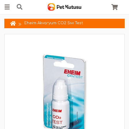
Eheim Akvaryum CO2 Sıvı Test