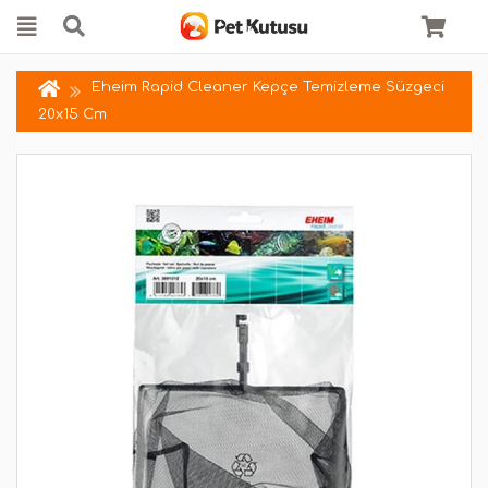
Eheim Rapid Cleaner Kepçe Temizleme Süzgeci
20x15 Cm