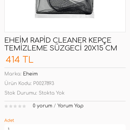
EHEIM RAPID CLEANER KEPÇE
TEMIZLEME SÜZGECI 20X15 CM
414 TL
Marka:
Eheim
Ürün Kodu:
P0027893
Stok Durumu:
Stokta Yok
0 yorum
/
Yorum Yap
Adet