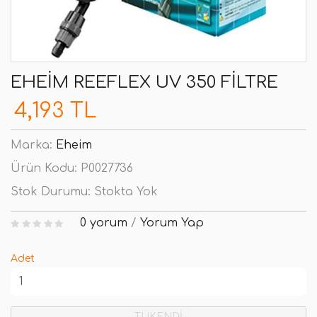
EHEIM REEFLEX UV 350 FILTRE
4,193 TL
Marka:
Eheim
Ürün Kodu:
P0027736
Stok Durumu:
Stokta Yok
0 yorum
/
Yorum Yap
Adet
TÜKENDİ