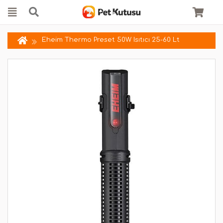
Eheim Thermo Preset 50W Isıtıcı 25-60 Lt