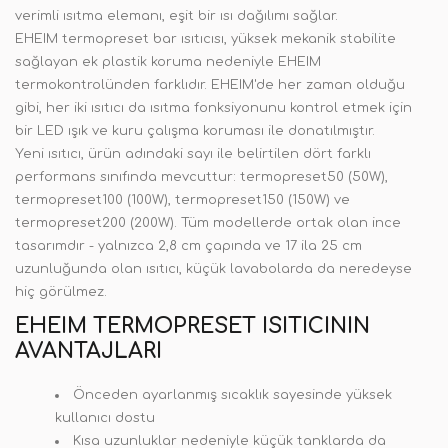
verimli ısıtma elemanı, eşit bir ısı dağılımı sağlar.
EHEIM termopreset bar ısıtıcısı, yüksek mekanik stabilite
sağlayan ek plastik koruma nedeniyle EHEIM
termokontrolünden farklıdır. EHEIM'de her zaman olduğu
gibi, her iki ısıtıcı da ısıtma fonksiyonunu kontrol etmek için
bir LED ışık ve kuru çalışma koruması ile donatılmıştır.
Yeni ısıtıcı, ürün adındaki sayı ile belirtilen dört farklı
performans sınıfında mevcuttur: termopreset50 (50W),
termopreset100 (100W), termopreset150 (150W) ve
termopreset200 (200W). Tüm modellerde ortak olan ince
tasarımdır - yalnızca 2,8 cm çapında ve 17 ila 25 cm
uzunluğunda olan ısıtıcı, küçük lavabolarda da neredeyse
hiç görülmez.
EHEIM TERMOPRESET ISITICININ
AVANTAJLARI
Önceden ayarlanmış sıcaklık sayesinde yüksek
kullanıcı dostu
Kısa uzunluklar nedeniyle küçük tanklarda da